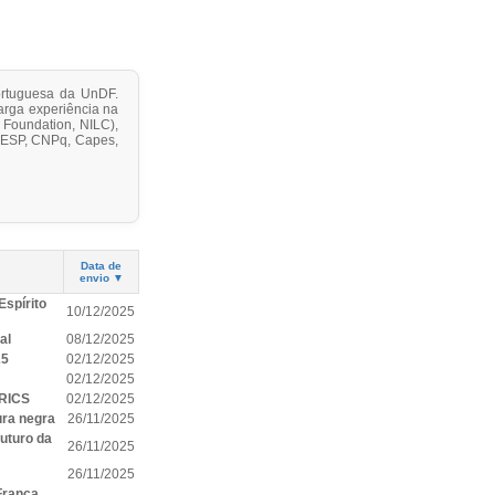
Portuguesa da UnDF.
arga experiência na
 Foundation, NILC),
APESP, CNPq, Capes,
Data de
envio ▼
Espírito
10/12/2025
al
08/12/2025
25
02/12/2025
02/12/2025
BRICS
02/12/2025
ura negra
26/11/2025
uturo da
26/11/2025
26/11/2025
França