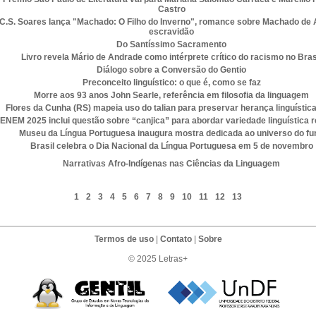
Castro
C.S. Soares lança "Machado: O Filho do Inverno", romance sobre Machado de 
escravidão
Do Santíssimo Sacramento
Livro revela Mário de Andrade como intérprete crítico do racismo no Bras
Diálogo sobre a Conversão do Gentio
Preconceito linguístico: o que é, como se faz
Morre aos 93 anos John Searle, referência em filosofia da linguagem
Flores da Cunha (RS) mapeia uso do talian para preservar herança linguística
ENEM 2025 inclui questão sobre “canjica” para abordar variedade linguística r
Museu da Língua Portuguesa inaugura mostra dedicada ao universo do fu
Brasil celebra o Dia Nacional da Língua Portuguesa em 5 de novembro
Narrativas Afro-Indígenas nas Ciências da Linguagem
1
2
3
4
5
6
7
8
9
10
11
12
13
Termos de uso
|
Contato
|
Sobre
© 2025 Letras+