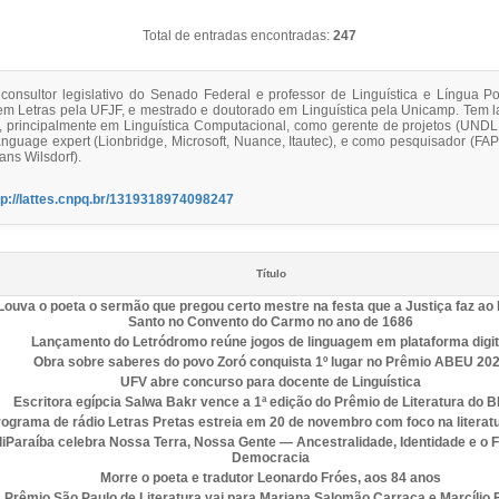
Total de entradas encontradas:
247
consultor legislativo do Senado Federal e professor de Linguística e Língua 
m Letras pela UFJF, e mestrado e doutorado em Linguística pela Unicamp. Tem l
a, principalmente em Linguística Computacional, como gerente de projetos (UNDL
anguage expert (Lionbridge, Microsoft, Nuance, Itautec), e como pesquisador (F
ns Wilsdorf).
tp://lattes.cnpq.br/1319318974098247
Título
Louva o poeta o sermão que pregou certo mestre na festa que a Justiça faz ao 
Santo no Convento do Carmo no ano de 1686
Lançamento do Letródromo reúne jogos de linguagem em plataforma digit
Obra sobre saberes do povo Zoró conquista 1º lugar no Prêmio ABEU 20
UFV abre concurso para docente de Linguística
Escritora egípcia Salwa Bakr vence a 1ª edição do Prêmio de Literatura do 
ograma de rádio Letras Pretas estreia em 20 de novembro com foco na literat
liParaíba celebra Nossa Terra, Nossa Gente — Ancestralidade, Identidade e o F
Democracia
Morre o poeta e tradutor Leonardo Fróes, aos 84 anos
Prêmio São Paulo de Literatura vai para Mariana Salomão Carraca e Marcílio 