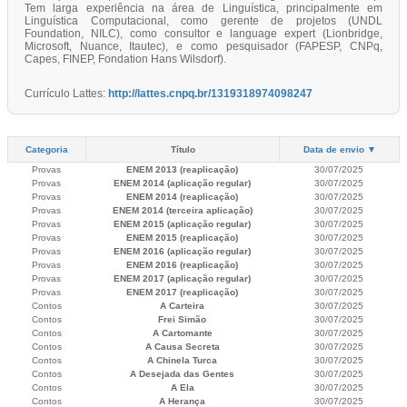
Tem larga experiência na área de Linguística, principalmente em
Linguística Computacional, como gerente de projetos (UNDL
Foundation, NILC), como consultor e language expert (Lionbridge,
Microsoft, Nuance, Itautec), e como pesquisador (FAPESP, CNPq,
Capes, FINEP, Fondation Hans Wilsdorf).
Currículo Lattes:
http://lattes.cnpq.br/1319318974098247
Categoria
Título
Data de envio ▼
Provas
ENEM 2013 (reaplicação)
30/07/2025
Provas
ENEM 2014 (aplicação regular)
30/07/2025
Provas
ENEM 2014 (reaplicação)
30/07/2025
Provas
ENEM 2014 (terceira aplicação)
30/07/2025
Provas
ENEM 2015 (aplicação regular)
30/07/2025
Provas
ENEM 2015 (reaplicação)
30/07/2025
Provas
ENEM 2016 (aplicação regular)
30/07/2025
Provas
ENEM 2016 (reaplicação)
30/07/2025
Provas
ENEM 2017 (aplicação regular)
30/07/2025
Provas
ENEM 2017 (reaplicação)
30/07/2025
Contos
A Carteira
30/07/2025
Contos
Frei Simão
30/07/2025
Contos
A Cartomante
30/07/2025
Contos
A Causa Secreta
30/07/2025
Contos
A Chinela Turca
30/07/2025
Contos
A Desejada das Gentes
30/07/2025
Contos
A Ela
30/07/2025
Contos
A Herança
30/07/2025