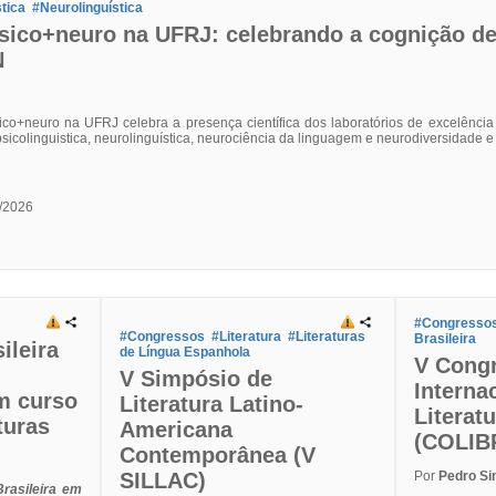
tica
#Neurolinguística
sico+neuro na UFRJ: celebrando a cognição d
N
co+neuro na UFRJ celebra a presença científica dos laboratórios de excelên
psicolinguistica, neurolinguística, neurociência da linguagem e neurodiversidade 
/2026
#Congresso
#Congressos
#Literatura
#Literaturas
Brasileira
ileira
de Língua Espanhola
V Cong
V Simpósio de
Interna
m curso
Literatura Latino-
Literatu
turas
Americana
(COLIB
Contemporânea (V
SILLAC)
Por
Pedro S
Brasileira em