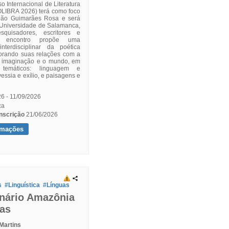
 Internacional de Literatura
COLIBRA 2026) terá como foco
oão Guimarães Rosa e será
 Universidade de Salamanca,
squisadores, escritores e
 O encontro propõe uma
nterdisciplinar da poética
lorando suas relações com a
a imaginação e o mundo, em
 temáticos: linguagem e
vessia e exílio, e paisagens e
6 - 11/09/2026
ca
21/06/2026
rmações
s
#Linguística
#Línguas
inário Amazônia
as
Martins