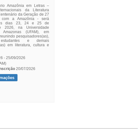
ário Amazônia em Letras –
ternacionais da Literatura
entenário da Geração de 27
 com a Amazônia - será
nos dias 23, 24 e 25 de
e 2026, na Universidade
o Amazonas (UFAM), em
eunindo pesquisadores(as),
 estudantes e demais
as) em literatura, cultura e
6 - 25/09/2026
AM)
20/07/2026
rmações