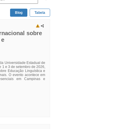
Blog
Tabela
rnacional sobre
 e
 da Universidade Estadual de
e 1 e 3 de setembro de 2026,
obre Educação Linguística e
onais. O evento acontece em
resenciais em Campinas e