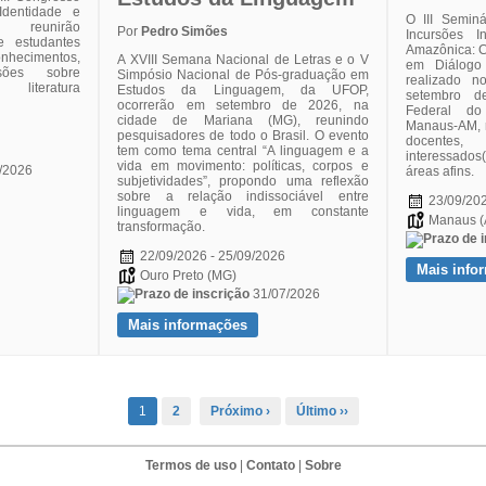
Identidade e
O III Semin
 reunirão
Por
Pedro Simões
Incursões In
e estudantes
Amazônica: C
hecimentos,
A XVIII Semana Nacional de Letras e o V
em Diálogo
sões sobre
Simpósio Nacional de Pós-graduação em
realizado 
literatura
Estudos da Linguagem, da UFOP,
setembro d
ocorrerão em setembro de 2026, na
Federal d
cidade de Mariana (MG), reunindo
Manaus-AM, r
pesquisadores de todo o Brasil. O evento
docentes,
tem como tema central “A linguagem e a
interessados(
vida em movimento: políticas, corpos e
/2026
áreas afins.
subjetividades”, propondo uma reflexão
sobre a relação indissociável entre
23/09/202
linguagem e vida, em constante
Manaus (
transformação.
22/09/2026 - 25/09/2026
Mais info
Ouro Preto (MG)
31/07/2026
Mais informações
1
2
Próximo ›
Último ››
Termos de uso
|
Contato
|
Sobre