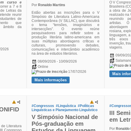
 em curso e
O V Congresso
Por
Ronaldo Martins
correr a 7 e 8
Brasileira (
de Letras da
a obra de J
Estão abertas as inscrições para o V
etende reunir
realizado na
Simpósio de Literatura Latino-Americana
estudantes de
reunindo pe
Contemporânea (V SILLAC), que discutirá
mento que
artistas.
o tema “tensões, imaginários e
o âmbito da
abordagem i
intersecções”. O evento reúne
rosiana, exp
pesquisadores para refletir sobre a
linguagem, 
produção literária latino-americana em
três eixos
suas múltiplas abordagens críticas e
invenção, tra
culturais, promovendo debates,
viagens.
/2026
comunicações e intercâmbio acadêmico
na área de estudos literários.
09/09/202
Salaman
08/09/2026 - 10/09/2026
Online
17/07/2026
Mais info
Mais informações
#Congressos
#Linguística
#Políticas
#Congresso
CONIFID
Linguísticas e Planejamento Linguístico
III Sem
V Simpósio Nacional de
em Letr
Pós-graduação em
 de Literatura
Por
Ronaldo 
Estudos da Linguagem
III Congresso