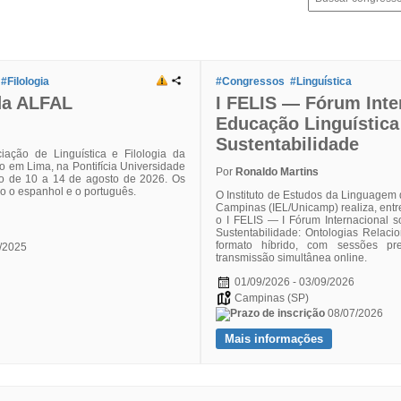
#Filologia
#Congressos
#Linguística
da ALFAL
I FELIS — Fórum Inte
Educação Linguística
Sustentabilidade
ação de Linguística e Filologia da
o em Lima, na Pontifícia Universidade
Por
Ronaldo Martins
do de 10 a 14 de agosto de 2026. Os
ão o espanhol e o português.
O Instituto de Estudos da Linguagem
Campinas (IEL/Unicamp) realiza, entr
o I FELIS — I Fórum Internacional s
Sustentabilidade: Ontologias Relaci
formato híbrido, com sessões p
/2025
transmissão simultânea online.
01/09/2026 - 03/09/2026
Campinas (SP)
08/07/2026
Mais informações