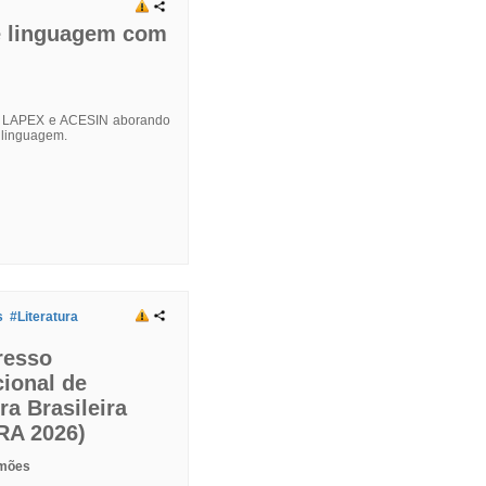
e linguagem com
cia LAPEX e ACESIN aborando
e linguagem.
s
#Literatura
resso
cional de
ra Brasileira
RA 2026)
imões