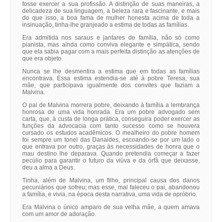
fosse exercer a sua profissão. A distinção de suas maneiras, a
delicadeza de sua linguagem, a beleza rara e fascinante, e mais
do que isso, a boa fama de mulher honesta acima de toda a
insinuação, tinha-lhe granjeado a estima de todas as famílias.
Era admitida nos saraus e jantares de família, não só como
pianista, mas ainda como conviva elegante e simpática, sendo
que ela sabia pagar com a mais perfeita distinção as atenções de
que era objeto.
Nunca se lhe desmentira a estima que em todas as famílias
encontrava. Essa estima estendia-se até à pobre Teresa, sua
mãe, que participava igualmente dos convites que faziam a
Malvina.
O pai de Malvina morrera pobre, deixando à família a lembrança
honrosa de uma vida honrada. Era um pobre advogado sem
carta, que, à custa de longa prática, conseguira poder exercer as
funções da advocacia com tanto sucesso como se houvera
cursado os estudos acadêmicos. O mealheiro do pobre homem
foi sempre um tonel das Danaides, escoando-se por um lado o
que entrava por outro, graças às necessidades de honra que o
mau destino lhe deparava. Quando pretendia começar a fazer
pecúlio para garantir o futuro da viúva e da órfã que deixasse,
deu a alma a Deus.
Tinha, além de Malvina, um filho, principal causa dos danos
pecuniários que sofreu; mas esse, mal faleceu o pai, abandonou
a família, e vivia, na época desta narrativa, uma vida de opróbrio.
Era Malvina o único amparo de sua velha mãe, a quem amava
com um amor de adoração.