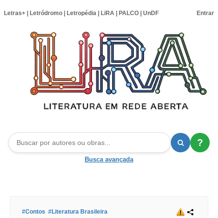
Letras+
|
Letródromo
|
Letropédia
|
LiRA
|
PALCO
|
UnDF
Entrar
?
Busca avançada
#Contos
#Literatura Brasileira