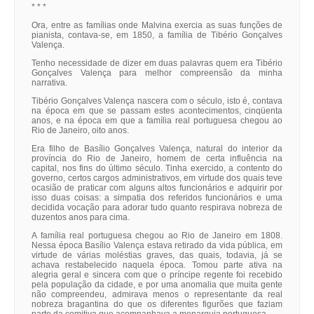
* * *
Ora, entre as famílias onde Malvina exercia as suas funções de
pianista, contava-se, em 1850, a família de Tibério Gonçalves
Valença.
Tenho necessidade de dizer em duas palavras quem era Tibério
Gonçalves Valença para melhor compreensão da minha
narrativa.
Tibério Gonçalves Valença nascera com o século, isto é, contava
na época em que se passam estes acontecimentos, cinqüenta
anos, e na época em que a família real portuguesa chegou ao
Rio de Janeiro, oito anos.
Era filho de Basílio Gonçalves Valença, natural do interior da
província do Rio de Janeiro, homem de certa influência na
capital, nos fins do último século. Tinha exercido, a contento do
governo, certos cargos administrativos, em virtude dos quais teve
ocasião de praticar com alguns altos funcionários e adquirir por
isso duas coisas: a simpatia dos referidos funcionários e uma
decidida vocação para adorar tudo quanto respirava nobreza de
duzentos anos para cima.
A família real portuguesa chegou ao Rio de Janeiro em 1808.
Nessa época Basílio Valença estava retirado da vida pública, em
virtude de várias moléstias graves, das quais, todavia, já se
achava restabelecido naquela época. Tomou parte ativa na
alegria geral e sincera com que o príncipe regente foi recebido
pela população da cidade, e por uma anomalia que muita gente
não compreendeu, admirava menos o representante da real
nobreza bragantina do que os diferentes figurões que faziam