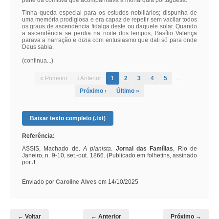
parte da comitiva que acompanhava a monarquia portuguesa.
Tinha queda especial para os estudos nobiliários; dispunha de
uma memória prodigiosa e era capaz de repetir sem vacilar todos
os graus de ascendência fidalga deste ou daquele solar. Quando
a ascendência se perdia na noite dos tempos, Basílio Valença
parava a narração e dizia com entusiasmo que dali só para onde
Deus sabia.
(continua...)
« Primeiro
‹ Anterior
1
2
3
4
5
...
Próximo ›
Último »
Baixar texto completo (.txt)
Referência:
ASSIS, Machado de.
A pianista
.
Jornal das Famílias
, Rio de
Janeiro, n. 9-10, set.-out. 1866. (Publicado em folhetins, assinado
por J.
Enviado por
Caroline Alves
em 14/10/2025
← Voltar
← Anterior
Próximo →