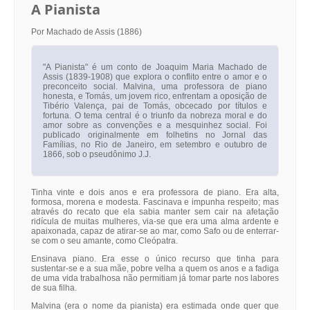
A Pianista
Por Machado de Assis (1886)
"A Pianista" é um conto de Joaquim Maria Machado de
Assis (1839-1908) que explora o conflito entre o amor e o
preconceito social. Malvina, uma professora de piano
honesta, e Tomás, um jovem rico, enfrentam a oposição de
Tibério Valença, pai de Tomás, obcecado por títulos e
fortuna. O tema central é o triunfo da nobreza moral e do
amor sobre as convenções e a mesquinhez social. Foi
publicado originalmente em folhetins no Jornal das
Famílias, no Rio de Janeiro, em setembro e outubro de
1866, sob o pseudônimo J.J.
Tinha vinte e dois anos e era professora de piano. Era alta,
formosa, morena e modesta. Fascinava e impunha respeito; mas
através do recato que ela sabia manter sem cair na afetação
ridícula de muitas mulheres, via-se que era uma alma ardente e
apaixonada, capaz de atirar-se ao mar, como Safo ou de enterrar-
se com o seu amante, como Cleópatra.
Ensinava piano. Era esse o único recurso que tinha para
sustentar-se e a sua mãe, pobre velha a quem os anos e a fadiga
de uma vida trabalhosa não permitiam já tomar parte nos labores
de sua filha.
Malvina (era o nome da pianista) era estimada onde quer que