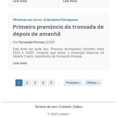
Leia mais
Leia mais
#Poemas em verso
#Literatura Portuguesa
Primeiro prenúncio da trovoada de
depois de amanhã
Por
Fernando Pessoa
(1930)
Este texto faz parte dos "Poemas Inconjuntos" (escritos entre
1913 e 1930), conjunto que reúne a produção dispersa de
Alberto Caeiro, heterônimo de Fernando Pessoa.
Leia mais
1
2
3
4
5
...
Próximo ›
Último ››
Termos de uso
|
Contato
|
Sobre
© 2025 Letras+