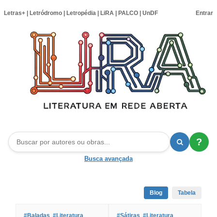
Letras+
|
Letródromo
|
Letropédia
|
LiRA
|
PALCO
|
UnDF
Entrar
?
Busca avançada
Blog
Tabela
#Baladas
#Literatura
#Sátiras
#Literatura