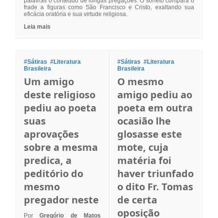
palavras o conteúdo de longas pregações. O soneto compara o
frade a figuras como São Francisco e Cristo, exaltando sua
eficácia oratória e sua virtude religiosa.
Leia mais
#Sátiras
#Literatura
#Sátiras
#Literatura
Brasileira
Brasileira
Um amigo
O mesmo
deste religioso
amigo pediu ao
pediu ao poeta
poeta em outra
suas
ocasião lhe
aprovações
glosasse este
sobre a mesma
mote, cuja
predica, a
matéria foi
peditório do
haver triunfado
mesmo
o dito Fr. Tomas
pregador neste
de certa
oposição
Por
Gregório de Matos