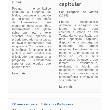
(1694)
capitular
Poema encomiástico
atribuído a Gregório de
Por
Gregório de Matos
Matos, composto a pedido
(1694)
de um amigo de frei Tomás
Poema encomiástico
da Apresentação para
atribuído a Gregório de
elogiar um de seus sermões.
Matos, composto para
Desenvolvido em glosa
celebrar a vitória de frei
sobre um mote, o texto
Tomás da Apresentação em
sustenta que apenas o
uma oposição capitular,
próprio pregador seria capaz
disputa interna por cargo ou
de avaliar plenamente sua
dignidade na ordem
eloquência. Com referências
religiosa. Em glosa de um
à retórica, à filosofia e à
mote, o autor compara o
pintura, o autor justifica sua
frade ao Sol e seus
dificuldade em louvar uma
adversários às nuvens que
pregação considerada
tentam obscurecê-lo,
superior aos elogios que
exaltando o triunfo do
poderia fazer.
religioso e apresentando o
Leia mais
fracasso da oposição como
consequência inevitável de
sua pretensão.
Leia mais
#Poemas em verso
#Literatura Portuguesa