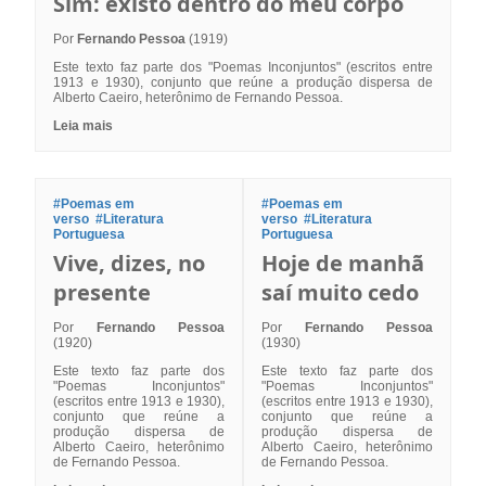
Sim: existo dentro do meu corpo
Por
Fernando Pessoa
(1919)
Este texto faz parte dos "Poemas Inconjuntos" (escritos entre
1913 e 1930), conjunto que reúne a produção dispersa de
Alberto Caeiro, heterônimo de Fernando Pessoa.
Leia mais
#Poemas em
#Poemas em
verso
#Literatura
verso
#Literatura
Portuguesa
Portuguesa
Vive, dizes, no
Hoje de manhã
presente
saí muito cedo
Por
Fernando Pessoa
Por
Fernando Pessoa
(1920)
(1930)
Este texto faz parte dos
Este texto faz parte dos
"Poemas Inconjuntos"
"Poemas Inconjuntos"
(escritos entre 1913 e 1930),
(escritos entre 1913 e 1930),
conjunto que reúne a
conjunto que reúne a
produção dispersa de
produção dispersa de
Alberto Caeiro, heterônimo
Alberto Caeiro, heterônimo
de Fernando Pessoa.
de Fernando Pessoa.