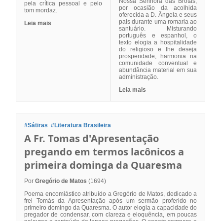
Nossa Senhora das Brotas,
pela crítica pessoal e pelo
por ocasião da acolhida
tom mordaz.
oferecida a D. Ângela e seus
pais durante uma romaria ao
Leia mais
santuário. Misturando
português e espanhol, o
texto elogia a hospitalidade
do religioso e lhe deseja
prosperidade, harmonia na
comunidade conventual e
abundância material em sua
administração.
Leia mais
#Sátiras
#Literatura Brasileira
A Fr. Tomas d'Apresentação
pregando em termos lacônicos a
primeira dominga da Quaresma
Por
Gregório de Matos
(1694)
Poema encomiástico atribuído a Gregório de Matos, dedicado a
frei Tomás da Apresentação após um sermão proferido no
primeiro domingo da Quaresma. O autor elogia a capacidade do
pregador de condensar, com clareza e eloquência, em poucas