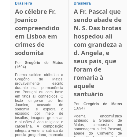
Brasileira
Brasileira
Ao célebre Fr.
A Fr. Pascal que
Joanico
sendo abade de
compreendido
N. S. Das brotas
em Lisboa em
hospedou ali
crimes de
com grandeza a
sodomita
d. Angela, e
seus pais, que
Por
Gregório de Matos
(1694)
foram de
Poema satírico atribuído a
romaria à
Gregório de Matos,
provavelmente escrito
aquele
durante sua permanência
em Portugal ou com base
santuário
em fatos ali conhecidos. O
texto dirige-se ao frei
Por
Gregório de Matos
Joanico, acusado de
(1694)
sodomia, e explora o
episódio por meio de
Poema encomiástico
insultos, imagens grotescas
atribuído a Gregório de
e alusões à vida religiosa e
Matos, composto em
carcerária. A composição
homenagem a frei Pascoal,
integra a vertente satírica da
abade do Convento de
poesia gregoriana, marcada