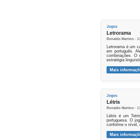
Jogos
Letrorama
Ronaldo Martins
- 1
Letrorama é um ca
em português. Al
combinações. O d
estratégia linguíst
Mais informaçõ
Jogos
Létris
Ronaldo Martins
- 1
Létris é um Tetr
portuguesa. O jog
conforme o nível,
Mais informaçõ