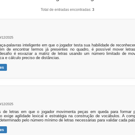
Total de entradas encontradas:
3
0/12/2025
ça-palavras inteligente em que o jogador testa sua habilidade de reconhecer
ém de encontrar termos já presentes no quadro, é possível mover letras
esafio é esvaziar a matriz de letras usando um número limitado de mov
ica e cálculo preciso de distâncias.
es
0/12/2025
is de letras em que o jogador movimenta peças em queda para formar p
o exige agilidade lexical e estratégia na construção de vocábulos. A co
 determinado pelo número mínimo de letras necessárias para validar cada pal
es