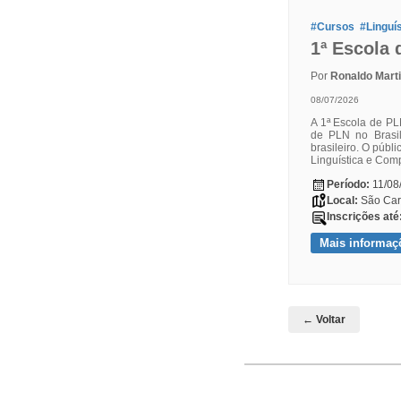
#Cursos
#Linguí
1ª Escola
Por
Ronaldo Mart
08/07/2026
A 1ª Escola de PL
de PLN no Brasi
brasileiro. O púb
Linguística e Com
Período:
11/08
Local:
São Car
Inscrições até
Mais informaç
← Voltar