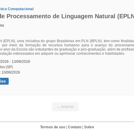
stica Computacional
 de Processamento de Linguagem Natural (EPLN
ins
N (EPLN), uma iniciativa do grupo Brasileiras em PLN (BPLN), tem como finalida
l por meio da formação de recursos humanos para o avanço do processame
lico-alvo da Escola são estudantes de graduação e pós-graduação, além de profiss
putação interessados em adquirir ou aprimorar conhecimentos e habilidades.
/2026 - 13/08/2026
los (SP)
:
10/08/2026
ões
← Anterior
Termos de uso
|
Contato
|
Sobre