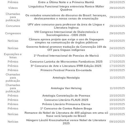
Prêmios
Entre a Última Noite e a Primeira Manhã
29/10/2025
Linguística Funcional Integra entrevista Ronice Müller
Vídeos
29/10/2025
Quadros
Chamadas
Os estudos enunciativos do discurso do Brasil: heranças,
para
29/10/2025
deslocamentos e novas cenas de enunciação
publicação
UFV abre concurso para professor da área de Língua e
Concursos
29/10/2025
Literatura Inglesa
VIII Congreso Internacional de Dialectoloxía e
Congressos
29/10/2025
Sociolingüística - CIDS 2026
Câmara aprova projeto que exige o uso de linguagem
Notícias
24/10/2025
simples na comunicação de órgãos públicos
Governo federal promove tradução da Convenção 169 da
Notícias
24/10/2025
OIT para línguas indígenas
Exposições e
1º Festival Internacional de Poesias de Maricá
17/10/2025
feiras
Prêmios
Concurso Lanieka de Microcontos Fantásticos 2025
17/10/2025
Prêmios
5º Concurso de Arte e Literatura IFRR Edição 2025
17/10/2025
Prêmios
Primeiro Festival Poesia En-cantada
16/10/2025
Chamadas
para
Antologia Nostalgia
11/10/2025
publicação
Chamadas
para
Antologia Van Helsing
11/10/2025
publicação
Prêmios
Antologia Constelação de Poemas
10/10/2025
Prêmios
Concurso Literário FLAUS 2025
10/10/2025
Prêmios
Prêmio Literário Primavera Eterna
10/10/2025
Prêmios
1º Concurso de Contos Rubem Braga
10/10/2025
Romance do Nobel de Literatura de 400 páginas em uma só
Notícias
10/10/2025
frase será lançado no Brasil
Húngaro László Krasznahorkai vence Nobel de Literatura
Notícias
09/10/2025
2025