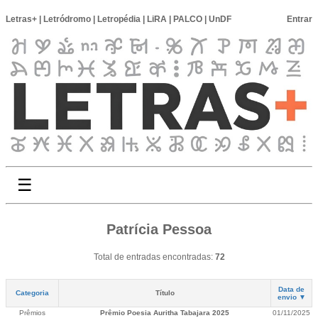
Letras+
|
Letródromo
|
Letropédia
|
LiRA
|
PALCO
|
UnDF
Entrar
☰
Patrícia Pessoa
Total de entradas encontradas:
72
Data de
Categoria
Título
envio ▼
Prêmios
Prêmio Poesia Auritha Tabajara 2025
01/11/2025