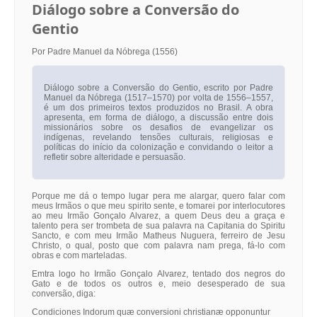
Diálogo sobre a Conversão do
Gentio
Por Padre Manuel da Nóbrega (1556)
Diálogo sobre a Conversão do Gentio, escrito por Padre
Manuel da Nóbrega (1517–1570) por volta de 1556–1557,
é um dos primeiros textos produzidos no Brasil. A obra
apresenta, em forma de diálogo, a discussão entre dois
missionários sobre os desafios de evangelizar os
indígenas, revelando tensões culturais, religiosas e
políticas do início da colonização e convidando o leitor a
refletir sobre alteridade e persuasão.
Porque me dá o tempo lugar pera me alargar, quero falar com
meus Irmãos o que meu spirito sente, e tomarei por interlocutores
ao meu Irmão Gonçalo Alvarez, a quem Deus deu a graça e
talento pera ser trombeta de sua palavra na Capitania do Spiritu
Sancto, e com meu Irmão Matheus Nuguera, ferreiro de Jesu
Christo, o qual, posto que com palavra nam prega, fá-lo com
obras e com marteladas.
Emtra logo ho Irmão Gonçalo Alvarez, tentado dos negros do
Gato e de todos os outros e, meio desesperado de sua
conversão, diga:
Condiciones Indorum quæ conversioni christianæ opponuntur