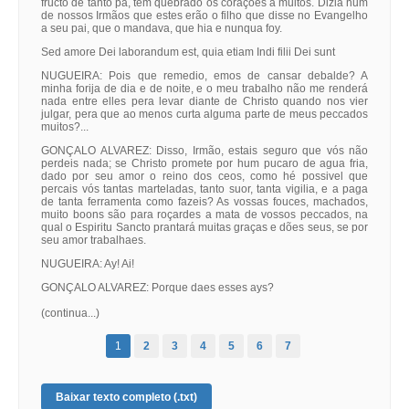
fructo de tanto pâ, tem quebrado os corações a muitos. Dizia hum
de nossos Irmãos que estes erão o filho que disse no Evangelho
a seu pai, que o mandava, que hia e nunqua foy.
Sed amore Dei laborandum est, quia etiam Indi filii Dei sunt
NUGUEIRA: Pois que remedio, emos de cansar debalde? A
minha forija de dia e de noite, e o meu trabalho não me renderá
nada entre elles pera levar diante de Christo quando nos vier
julgar, pera que ao menos curta alguma parte de meus peccados
muitos?...
GONÇALO ALVAREZ: Disso, Irmão, estais seguro que vós não
perdeis nada; se Christo promete por hum pucaro de agua fria,
dado por seu amor o reino dos ceos, como hé possivel que
percais vós tantas marteladas, tanto suor, tanta vigilia, e a paga
de tanta ferramenta como fazeis? As vossas fouces, machados,
muito boons são para roçardes a mata de vossos peccados, na
qual o Espiritu Sancto prantará muitas graças e dões seus, se por
seu amor trabalhaes.
NUGUEIRA: Ay! Ai!
GONÇALO ALVAREZ: Porque daes esses ays?
(continua...)
1
2
3
4
5
6
7
Baixar texto completo (.txt)