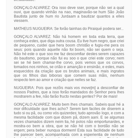
GONÇALO ALVAREZ: Ora isso deve sser, porque não sei a qual
ouvi, que quando vinhão na nao, maginavão-se hum São João
Bautista junto de hum rio Jurdaam a bautizar quantos a elles
viessem.
MATHEUS NUGUEIRA: Se forão tainhas do Piraiqué podera ser...
GONÇALO ALVAREZ: Não há homem en toda esta terra, que
conheça estes, que diga outra cousa. Eu tive hum negro, que criei
de pequeno, cuidei que hera boom christão e fugiu-me pera os
seus: pois quando aquelle não foi boom, não sei quem o seja.
Não hé este o que soo me faz descomfiar destes serem capazes
do bautismo, porque não fui eu soo o que criei este corvo; nem
sei se hé bem chamar-lhe corvo, pois vemos que os corvos,
tomados nos ninhos, se crião e amanção e ensinão, e estes, mais
esquecidos da criação que os brutos animais, e mais ingratos
que os filhos das biboras que comem suas mãis, nenhum
respecto tem ao amor e criação que nelles se faz.
NUGUEIRA: Pois que rezõis mais vos move[m] a desconfiar de
nossos Padres, que a isso forão mandados do Senhor pera lhes
mostrarem a fee, não farão fructo nestas gentes? Por de mais!
GONÇALO ALVAREZ: Muito bem lhes chamais. Sabeis qual hé a
mor dificuldade que lhes acho? Serem tam faciles de diserem a
tudo si ou pâ, ou como vós quizerdes; tudo aprovão logo, e com a
mesma facilidade com que dizem pâ, dizem aani. E se algumas
vezes chamados dizem neim tia, hé polos não emportunardes, e
mostra-oo bem a obra, que se não hé com o bordão não se
ergem; pera beber nunqua dormem! Esta sua facilidade de tudo
lhe parecer bem, acompanhada com a esperientia de nenhum