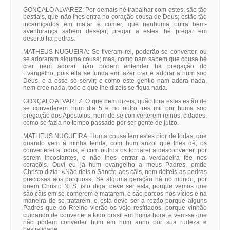
GONÇALO ALVAREZ: Por demais hé trabalhar com estes; são tão
bestiais, que não lhes entra no coração cousa de Deus; estão tão
incarniçados em matar e comer, que nenhuma outra bem-
aventurança sabem desejar; pregar a estes, hé pregar em
deserto ha pedras.
MATHEUS NUGUEIRA: Se tiveram rei, poderão-se converter, ou
se adoraram alguma cousa; mas, como nam sabem que cousa hé
crer nem adorar, não podem entender ha pregação do
Evangelho, pois ella se funda em fazer crer e adorar a hum soo
Deus, e a esse só servir; e como este gentio nam adora nada,
nem cree nada, todo o que lhe dizeis se fiqua nada.
GONÇALO ALVAREZ: O que bem dizeis, quão fora estes estão de
se converterem hum dia 5 e no outro tres mil por huma soo
pregação dos Apostolos, nem de se comverterem reinos, cidades,
como se fazia no tempo passado por ser gente de juizo.
MATHEUS NUGUEIRA: Huma cousa tem estes pior de todas, que
quando vem à minha tenda, com hum anzol que lhes dê, os
converterei a todos, e com outros os tornarei a desconverter, por
serem incostantes, e não lhes entrar a verdadeira fee nos
coraçõis. Ouvi eu já hum evangelho a meus Padres, omde
Christo dizia: «Não deis o Sancto aos cãis, nem deiteis as pedras
preciosas aos porquos». Se alguma geração há no mundo, por
quem Christo N. S. isto diga, deve ser esta, porque vemos que
são cãis em se comerem e matarem, e são porcos nos vícios e na
maneira de se tratarem, e esta deve ser a rezão porque alguns
Padres que do Rreino vierão os vejo resfriados, porque vinhão
cuidando de converter a todo brasil em huma hora, e vem-se que
não podem converter hum em hum anno por sua rudeza e
bestialidade.