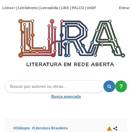
Letras+
|
Letródromo
|
Letropédia
|
LiRA
|
PALCO
|
UnDF
Entrar
?
Busca avançada
#Diálogos
#Literatura Brasileira