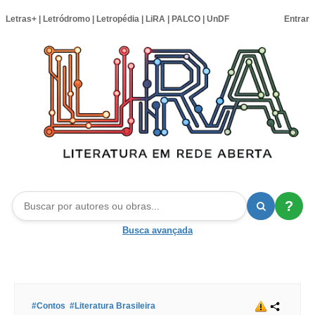
Letras+
|
Letródromo
|
Letropédia
|
LiRA
|
PALCO
|
UnDF
Entrar
?
Busca avançada
#Contos
#Literatura Brasileira