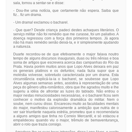
sala, tornou a sentar-se e disse:
- Dou-lhe uma notícia, que certamente não espera. Saiba que
fiz... fiz um drama.
- Um drama! exclamou o bacharel.
- Que quer? Desde criança padeci destes achaques literários. O
serviço militar não foi remédio que me curasse, foi um paliativo. A
doença regressou com a força dos primeiros tempos. Já agora
não há mais remédio senão deixá-la, e ir simplesmente ajudando
a natureza.
Duarte recordou-se de que efetivamente o major falava noutro
tempo de alguns discursos inaugurais, duas ou três nênias e boa
soma de artigos que escrevera acerca das campanhas do Rio da
Prata. Havia porém muitos anos que Lopo Alves deixara em paz
os generais platinos e os defuntos; nada fazia supor que a
moléstia volvesse, sobretudo caracterizada por um drama. Esta
circunstância explicá-la-ia o bacharel, se soubesse que Lopo
Alves algumas semanas antes, assistira à representação de uma
peça do gênero ultra-romântico, obra que lhe agradou muito e lhe
sugeriu a idéia de afrontar as luzes do tablado. Não entrou o
major nestas minuciosidades necessárias, e o bacharel ficou sem
conhecer o motivo da explosão dramática do militar. Nem o
soube, nem curou disso. Encareceu muito as faculdades mentais
do major, manifestou calorosamente a ambição que nutria de o
ver sair triunfante naquela estréia, prometeu que o recomendaria
a alguns amigos que tinha no Correio Mercantil, e só estacou e
empalideceu quando viu o major, trêmulo de bemaventurança,
abrir o rolo que trazia consigo.