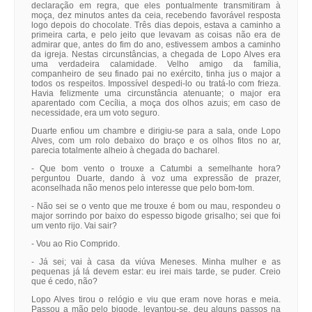
declaração em regra, que eles pontualmente transmitiram à
moça, dez minutos antes da ceia, recebendo favorável resposta
logo depois do chocolate. Três dias depois, estava a caminho a
primeira carta, e pelo jeito que levavam as coisas não era de
admirar que, antes do fim do ano, estivessem ambos a caminho
da igreja. Nestas circunstâncias, a chegada de Lopo Alves era
uma verdadeira calamidade. Velho amigo da família,
companheiro de seu finado pai no exército, tinha jus o major a
todos os respeitos. Impossível despedi-lo ou tratá-lo com frieza.
Havia felizmente uma circunstância atenuante; o major era
aparentado com Cecília, a moça dos olhos azuis; em caso de
necessidade, era um voto seguro.
Duarte enfiou um chambre e dirigiu-se para a sala, onde Lopo
Alves, com um rolo debaixo do braço e os olhos fitos no ar,
parecia totalmente alheio à chegada do bacharel.
- Que bom vento o trouxe a Catumbi a semelhante hora?
perguntou Duarte, dando à voz uma expressão de prazer,
aconselhada não menos pelo interesse que pelo bom-tom.
- Não sei se o vento que me trouxe é bom ou mau, respondeu o
major sorrindo por baixo do espesso bigode grisalho; sei que foi
um vento rijo. Vai sair?
- Vou ao Rio Comprido.
- Já sei; vai à casa da viúva Meneses. Minha mulher e as
pequenas já lá devem estar: eu irei mais tarde, se puder. Creio
que é cedo, não?
Lopo Alves tirou o relógio e viu que eram nove horas e meia.
Passou a mão pelo bigode, levantou-se, deu alguns passos na