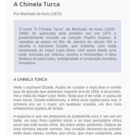
A Chinela Turca
Por Machado de Assis (1875)
O conto "A Chinela Turca", de Machado de Assis (1839–
1908), foi publicado pela primeira vez em 1875 e
posteriormente incluído na coleção Papéis Avulsos. A
narrativa se passa no Rio de Janeiro do século XIX e
aborda o bacharel Duarte, que enfrenta uma visita
inesperada do major Lopo Alves, com quem divide uma
noite marcada por leituras, sonhos e reviravoltas. A obra
destaca-se pela ironia, ambiguidade e construção narrativa
inovadora.
A CHINELA TURCA
Vede o bacharel Duarte. Acaba de compor o mais teso e correto
laço de gravata que apareceu naquele ano de 1850, e anunciam-
lhe a visita do major Lopo Alves. Notai que é de noite, e passa de
nove horas. Duarte estremeceu, e tinha duas razões para isso. A
primeira era ser o major, em qualquer ocasião, um dos mais
enfadonhos sujeitos do tempo.
A segunda é que ele preparava-se justamente para ir ver, em um
baile, os mais finos cabelos loiros e os mais pensativos olhos
azuis que este nosso clima, tão avaro deles, produzira. Datava de
uma semana aquele namoro. Seu coração deixando-se prender
entre duas valsas, confiou aos olhos, que eram castanhos, uma