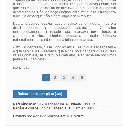
- Agradeço-lhe as suas boas intenções, disse Lopo Alves, e aceito
o obséquio que me promete; antes dele, porém, desejo outro. Sei
que é inteligente e lido; há de me dizer francamente o que pensa
deste trabalho. Não lhe peço elogios, exijo franqueza e franqueza
rude. Se achar que não é bom, diga-o sem rebuço.
Duarte procurou desviar aquele cálice de amargura; mas era
difícil pedi-lo, e impossível alcançá-lo. Consultou
melancolicamente o relógio, que marcava nove horas e
cinqüenta e cinco minutos, enquanto o major folheava
paternalmente as cento e oitenta folhas do manuscrito.
- Isto vai depressa, disse Lopo Alves; eu sei o que são rapazes e
o que são bailes. Descanse que ainda hoje dançará duas ou três
valsas com ela, se a tem, ou com elas. Não acha melhor irmos
para o seu gabinete?
(continua...)
1
2
3
4
5
Baixar texto completo (.txt)
Referência:
ASSIS, Machado de. A Chinela Turca. In: _______.
Papéis Avulsos
. Rio de Janeiro: B. L. Garnier, 1882.
Enviado por
Ronaldo Martins
em 30/07/2025