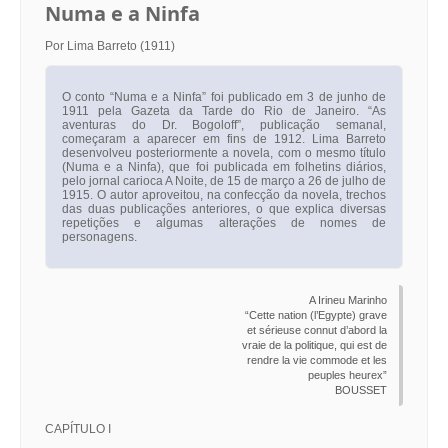
Numa e a Ninfa
Por Lima Barreto (1911)
O conto “Numa e a Ninfa” foi publicado em 3 de junho de
1911 pela Gazeta da Tarde do Rio de Janeiro. “As
aventuras do Dr. Bogoloff”, publicação semanal,
começaram a aparecer em fins de 1912. Lima Barreto
desenvolveu posteriormente a novela, com o mesmo título
(Numa e a Ninfa), que foi publicada em folhetins diários,
pelo jornal carioca A Noite, de 15 de março a 26 de julho de
1915. O autor aproveitou, na confecção da novela, trechos
das duas publicações anteriores, o que explica diversas
repetições e algumas alterações de nomes de
personagens.
A Irineu Marinho
“Cette nation (l’Egypte) grave
et sérieuse connut d’abord la
vraie de la politique, qui est de
rendre la vie commode et les
peuples heurex”
BOUSSET
CAPÍTULO I