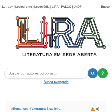
Letras+
|
Letródromo
|
Letropédia
|
LiRA
|
PALCO
|
UnDF
Entrar
?
Busca avançada
#Romances
#Literatura Brasileira