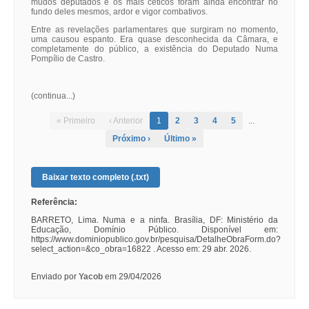
mudos deputados e os mais céticos foram ainda encontrar no
fundo deles mesmos, ardor e vigor combativos.
Entre as revelações parlamentares que surgiram no momento,
uma causou espanto. Era quase desconhecida da Câmara, e
completamente do público, a existência do Deputado Numa
Pompílio de Castro.
(continua...)
« Primeiro
‹ Anterior
1
2
3
4
5
...
Próximo ›
Último »
Baixar texto completo (.txt)
Referência:
BARRETO, Lima. Numa e a ninfa. Brasília, DF: Ministério da
Educação, Domínio Público. Disponível em:
https://www.dominiopublico.gov.br/pesquisa/DetalheObraForm.do?
select_action=&co_obra=16822 . Acesso em: 29 abr. 2026.
Enviado por
Yacob
em 29/04/2026