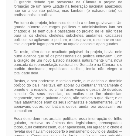
O grande debate que provocara na Câmara o projeto de
formação de um novo Estado na federação nacional apaixonou
não só a opinião pública, mas também (é extraordinário) os
profissionais da política.
Em torno do projeto, interesses de toda a ordem gravitavam. Um
grande número de cargos políticos e administrativos iam ser
criados; e, se bem que a passagem do projeto de lei não fosse
para já, os chefes, chefetes, subchefes, ajudantes, capatazes
políticos se agitavam e pediam, e desejavam, e sonhavam com
este e aquele lugar para este ou aquele dos seus apaniguados.
De resto, além desse resultado palpável do projeto, havia nele
outro alcance que só os profissionais da política entreviam. Com
a criação de um novo Estado nasceria naturalmente uma nova
bancada da representação nacional no Senado e na Câmara; e o
partido dominante, republicano radical, temia não eleger a
totalidade dela.
Bastos, o seu poderoso e temido chefe, que detinha o domínio
político do pais, hesitava em apoiar ou contrariar francamente o
projeto e, a respeito, só tinha frases vagas e gestos de duvidoso
sentido. Os seus asseclas, os muitos que lhe obedeciam
cegamente, sem a palavra devida, não sabiam o que dizer; e os
mais atarantados eram os seus jornalistas e parlamentares. Uns,
apoiavam; outros, combatiam; outros, ainda, ora apoiavam, ora
combatiam.
Essa desordem nos arraiais políticos, essa interrupção do trilho
guiador, excitava os ânimos dos legisladores, preocupados,
todos, quer combatessem, quer apoiassem, em agradar o chefe e
revelar que haviam descoberto o pensamento oculto de Bastos —
porque o Congresso era todo deste, a não ser uma reduzida