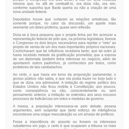
minoria que, no afã de combatê-lo, ora dizia não, ora sim,
conforme supunha que Basto queria ou não a criação de uma
nova unidade federal.
Deputados houve que cortaram as relações amistosas, tão
somente porque, no calor da discussão, um aparte mais
veemente um deles proferira, quase sem reflexão.
Dizia-se à boca pequena que o projeto tinha por fim acrescer a
representação federal de jeito que, na próxima legislatura, tivesse
o Congresso os dois terços necessários para rejeitar o “veto” ao
projeto de venda de um dos mais importantes próprios nacionais.
Cochichavam que tal influência receberia tanto; que tal outro já
havia recebido metade da gratificação prometida; que a esposa
de um diplomata também tinha interesse no negócio, além de
apontarem outros padrinhos, já conhecidos por todos, como
protetores de tais cambalachos.
Ao certo, o que havia em torno da proposição parlamentar, o
grosso público não sabia, e que ela podia trazer no bojo tudo o
que se dizia, era admissível. A imitação do regime político dos
Estados Unidos não ficou restrita à Constituição; aos poucos,
como conseqüência ou não, conscientemente ou sem
pensamento anterior, a imitação se estendeu aos seus escusos
processos de traficâncias em votos e medidas de governo.
A massa, a população interessava-se pelo debate, pesava
argumentos, sem suspeitar que tanto esforço de inteligência
escondesse uma vulgar mascateação ou um arranjo de políticos.
Fosse a importância do assunto ou fossem os interesses
subalternos em jogo, o certo é que ocuparam a tribuna os mais