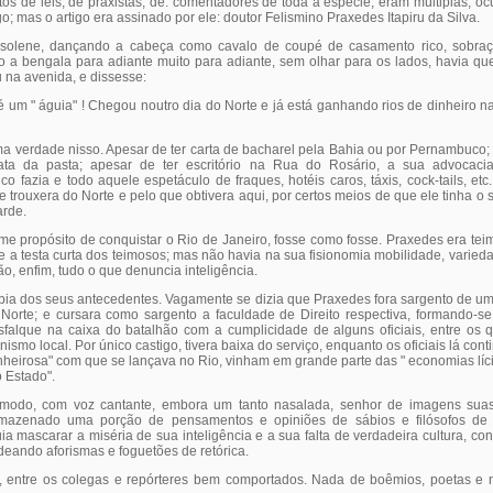
xtos de leis, de praxistas, de. comentadores de toda a espécie, eram múltiplas, 
igo; mas o artigo era assinado por ele: doutor Felismino Praxedes Itapiru da Silva.
olene, dançando a cabeça como cavalo de coupé de casamento rico, sobraç
do a bengala para adiante muito para adiante, sem olhar para os lados, havia qu
 na avenida, e dissesse:
 um " águia" ! Chegou noutro dia do Norte e já está ganhando rios de dinheiro n
 verdade nisso. Apesar de ter carta de bacharel pela Bahia ou por Pernambuco;
ta da pasta; apesar de ter escritório na Rua do Rosário, a sua advocaci
fazia e todo aquele espetáculo de fraques, hotéis caros, táxis, cock-tails, etc
 trouxera do Norte e pelo que obtivera aqui, por certos meios de que ele tinha 
arde.
e propósito de conquistar o Rio de Janeiro, fosse como fosse. Praxedes era teim
 a testa curta dos teimosos; mas não havia na sua fisionomia mobilidade, varied
ão, enfim, tudo o que denuncia inteligência.
bia dos seus antecedentes. Vagamente se dizia que Praxedes fora sargento de um 
orte; e cursara como sargento a faculdade de Direito respectiva, formando-se
falque na caixa do batalhão com a cumplicidade de alguns oficiais, entre os 
onismo local. Por único castigo, tivera baixa do serviço, enquanto os oficiais lá co
inheirosa" com que se lançava no Rio, vinham em grande parte das " economias líci
o Estado".
modo, com voz cantante, embora um tanto nasalada, senhor de imagens suas
rmazenado uma porção de pensamentos e opiniões de sábios e filósofos de 
a mascarar a miséria de sua inteligência e a sua falta de verdadeira cultura, c
deando aforismas e foguetões de retórica.
, entre os colegas e repórteres bem comportados. Nada de boêmios, poetas e 