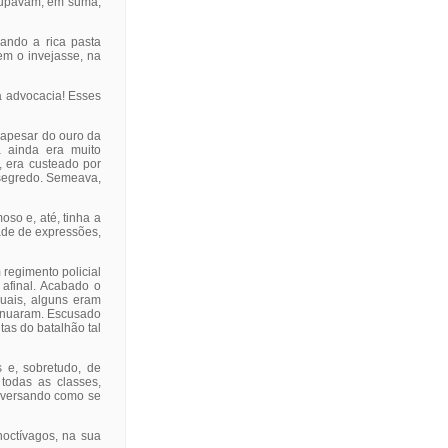
ocupavam, em suma,
ando a rica pasta
em o invejasse, na
a advocacia! Esses
 apesar do ouro da
a ainda era muito
., era custeado por
o segredo. Semeava,
oso e, até, tinha a
ade de expressões,
regimento policial
 afinal. Acabado o
quais, alguns eram
ntinuaram. Escusado
tas do batalhão tal
 e, sobretudo, de
todas as classes,
onversando como se
noctívagos, na sua