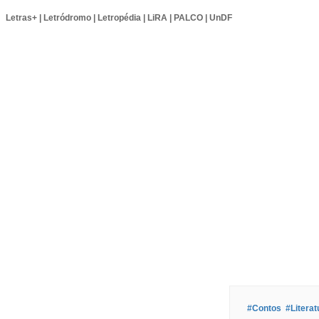
Letras+
|
Letródromo
|
Letropédia
|
LiRA
|
PALCO
|
UnDF
#Contos
#Literat