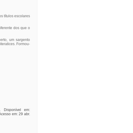
 títulos escolares
iferente dos que o
erto, um sargento
teratices. Formou-
. Disponível em:
Acesso em: 29 abr.