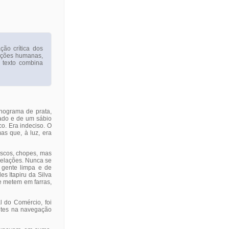
ção crítica dos
adições humanas,
 texto combina
nograma de prata,
ado e de um sábio
o. Era indeciso. O
as que, à luz, era
scos, chopes, mas
relações. Nunca se
 gente limpa e de
es Itapiru da Silva
e metem em farras,
l do Comércio, foi
entes na navegação