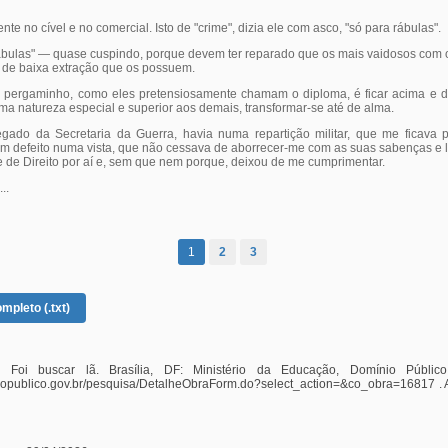
e no cível e no comercial. Isto de "crime", dizia ele com asco, "só para rábulas".
bulas" — quase cuspindo, porque devem ter reparado que os mais vaidosos com os
s de baixa extração que os possuem.
m pergaminho, como eles pretensiosamente chamam o diploma, é ficar acima e d
ma natureza especial e superior aos demais, transformar-se até de alma.
gado da Secretaria da Guerra, havia numa repartição militar, que me ficava p
defeito numa vista, que não cessava de aborrecer-me com as suas sabenças e li
 de Direito por aí e, sem que nem porque, deixou de me cumprimentar.
..
1
2
3
mpleto (.txt)
Foi buscar lã. Brasília, DF: Ministério da Educação, Domínio Público
iopublico.gov.br/pesquisa/DetalheObraForm.do?select_action=&co_obra=16817 . 