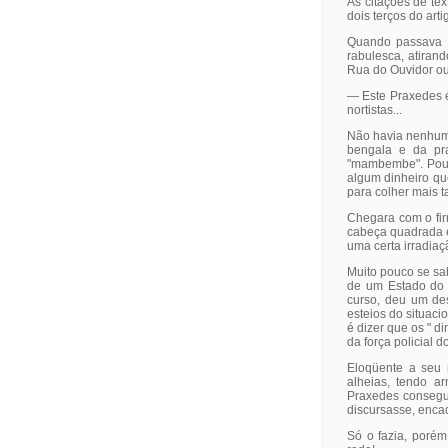
As citações de te
dois terços do art
Quando passava s
rabulesca, atiran
Rua do Ouvidor ou
— Este Praxedes é
nortistas...
Não havia nenhuma
bengala e da pra
"mambembe". Pouco 
algum dinheiro que
para colher mais t
Chegara com o firm
cabeça quadrada e
uma certa irradiaç
Muito pouco se sa
de um Estado do N
curso, deu um des
esteios do situaci
é dizer que os " d
da força policial d
Eloqüente a seu 
alheias, tendo a
Praxedes consegui
discursasse, enca
Só o fazia, porém