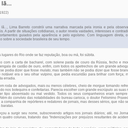
lã...
(1922)
lã..., Lima Barreto constrói uma narrativa marcada pela ironia e pela observa
s. A partir de situações cotidianas, o autor revela vaidades, interesses e contr
rtamentos guiados pela aparência e pelo egoísmo. Com linguagem direta, o
o sobre a sociedade brasileira de seu tempo.
 lugares do Rio onde se faz reputação, boa ou má, foi súbita.
ogo com a carta de bacharel, com solene pasta de couro da Rússia, fecho e mo
bengala de castão de ouro, enfim, com todos os apetrechos de um grande advog
o se podia dizer que fosse mulato; mas também não se podia dizer que fosse branc
 notável era o seu olhar vulpino, que pedia escuridão para brilhar com força; m
a erradia.
em roda de advogados, mais ou menos célebres, cheio de morgue tomando refre
o nos botequins e confeitarias. Parecia escolher com grande escrúpulo as suas 
er tipo aboemiado ou mal vestido. Todos os seus companheiros eram sempre
 Além do convívio das notabilidades do bureau carioca, o doutor Felismino Praxed
a companhia de repórteres e redatores de jornais, mas desses sérios, que não s
baratas.
ou a surgir seu nome, subscrevendo artigos nos jornais diários; até, no Jorna
 quatro colunas, tratando das "Indenizações por prejuízos resultantes de acid