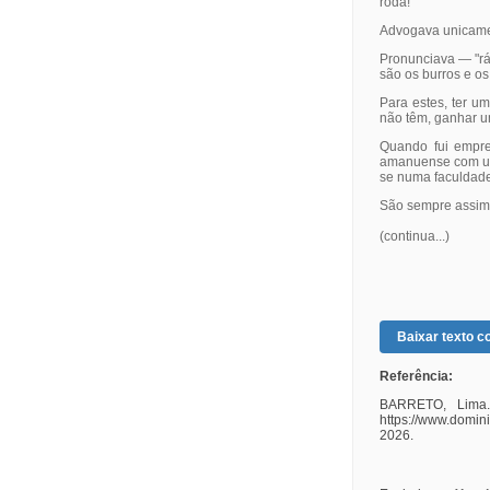
roda!
Advogava unicament
Pronunciava — "rá
são os burros e o
Para estes, ter u
não têm, ganhar u
Quando fui empre
amanuense com um 
se numa faculdade
São sempre assim.
(continua...)
Baixar texto co
Referência:
BARRETO, Lima. 
https://www.domin
2026.