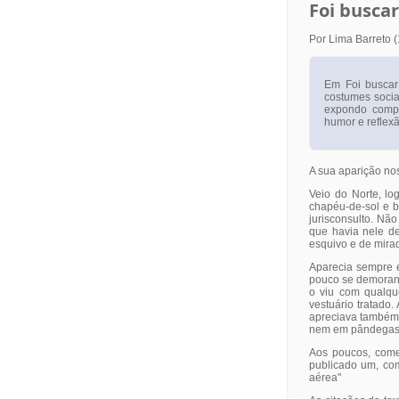
Foi buscar 
Por Lima Barreto 
Em Foi buscar 
costumes sociai
expondo compo
humor e reflexã
A sua aparição nos
Veio do Norte, l
chapéu-de-sol e 
jurisconsulto. Nã
que havia nele de
esquivo e de mirad
Aparecia sempre 
pouco se demorand
o viu com qualqu
vestuário tratado.
apreciava também 
nem em pândegas 
Aos poucos, começ
publicado um, com
aérea"