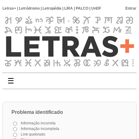
Letras+
|
Letródromo
|
Letropédia
|
LiRA
|
PALCO
|
UnDF
Entrar
☰
Problema identificado
Informação incorreta
Informação incompleta
Link quebrado