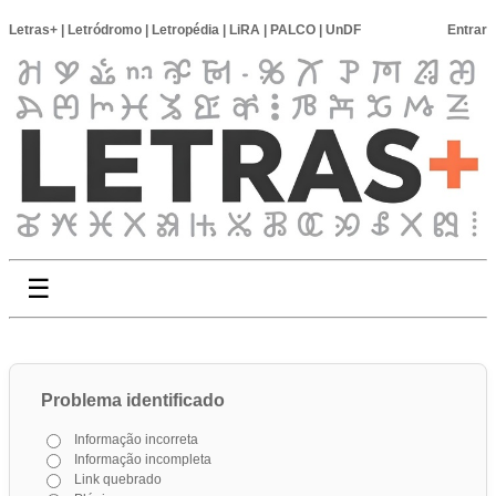
Letras+
|
Letródromo
|
Letropédia
|
LiRA
|
PALCO
|
UnDF
Entrar
☰
Problema identificado
Informação incorreta
Informação incompleta
Link quebrado