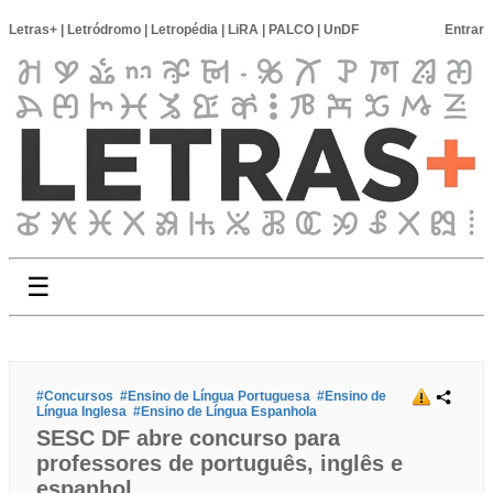
Letras+
|
Letródromo
|
Letropédia
|
LiRA
|
PALCO
|
UnDF
Entrar
☰
#Concursos
#Ensino de Língua Portuguesa
#Ensino de
Língua Inglesa
#Ensino de Língua Espanhola
SESC DF abre concurso para
professores de português, inglês e
espanhol