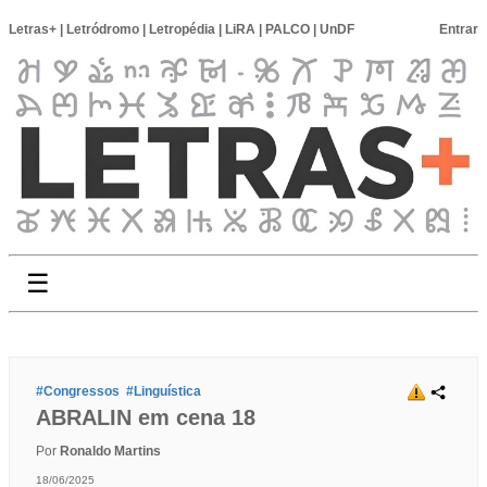
Letras+
|
Letródromo
|
Letropédia
|
LiRA
|
PALCO
|
UnDF
Entrar
☰
#Congressos
#Linguística
ABRALIN em cena 18
Por
Ronaldo Martins
18/06/2025