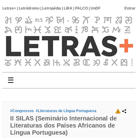
Letras+
|
Letródromo
|
Letropédia
|
LiRA
|
PALCO
|
UnDF
Entrar
☰
#Congressos
#Literaturas de Língua Portuguesa
II SILAS (Seminário Internacional de
Literaturas dos Países Africanos de
Língua Portuguesa)