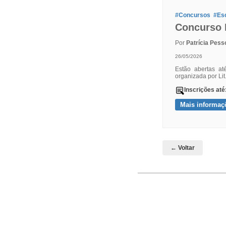
#Concursos
#Esc
Concurso 
Por
Patrícia Pess
26/05/2026
Estão abertas at
organizada por Lit
Inscrições até
Mais informaç
← Voltar