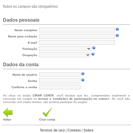
Todos os campos são obrigatórios.
Dados pessoais
Nome completo
Nome para exibição
E-mail
Formação
Ocupação
Dados da conta
Nome de usuário
Senha
Confirme a senha
Ao clicar no botão
CRIAR CONTA
, você declara que leu, compreendeu totalmente e
concorda em cumprir os
termos e condições de participação no Letras+
. Se você não
concorda com esses termos, não poderá participar do projeto.
Voltar
Criar conta
Termos de uso
|
Contato
|
Sobre