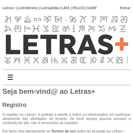
Letras+
|
Letródromo
|
Letropédia
|
LiRA
|
PALCO
|
UnDF
Entrar
☰
Seja bem-vind@ ao Letras+
Registro
O registro no Letras+ é gratuito e aberto a todos os interessados em participar
ativamente das atividades do projeto. Se você deseja apenas acessar o
conteúdo do site, não é necessário se registrar.
Por favor, leia atentamente os
Termos de uso
antes de se juntar ao Letras+.