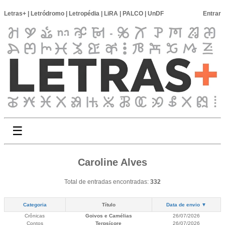
Letras+
|
Letródromo
|
Letropédia
|
LiRA
|
PALCO
|
UnDF
Entrar
☰
Caroline Alves
Total de entradas encontradas:
332
Categoria
Título
Data de envio ▼
Crônicas
Goivos e Camélias
26/07/2026
Contos
Terpsícore
26/07/2026