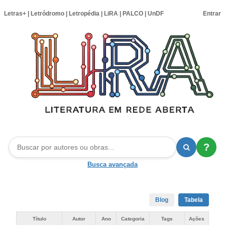
Letras+
|
Letródromo
|
Letropédia
|
LiRA
|
PALCO
|
UnDF
Entrar
?
Busca avançada
Blog
Tabela
Título
Autor
Ano
Categoria
Tags
Ações