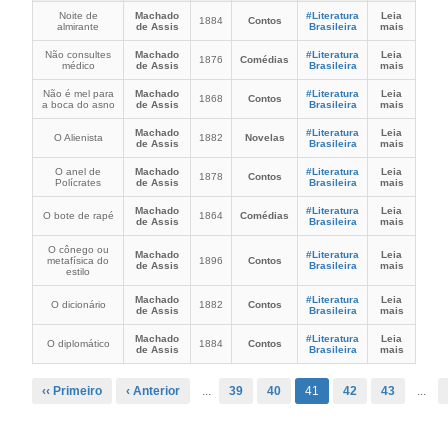
Noite de
Machado
#Literatura
Leia
1884
Contos
almirante
de Assis
Brasileira
mais
Não consultes
Machado
#Literatura
Leia
1876
Comédias
médico
de Assis
Brasileira
mais
Não é mel para
Machado
#Literatura
Leia
1868
Contos
a boca do asno
de Assis
Brasileira
mais
Machado
#Literatura
Leia
O Alienista
1882
Novelas
de Assis
Brasileira
mais
O anel de
Machado
#Literatura
Leia
1878
Contos
Polícrates
de Assis
Brasileira
mais
Machado
#Literatura
Leia
O bote de rapé
1864
Comédias
de Assis
Brasileira
mais
O cônego ou
Machado
#Literatura
Leia
metafísica do
1896
Contos
de Assis
Brasileira
mais
estilo
Machado
#Literatura
Leia
O dicionário
1882
Contos
de Assis
Brasileira
mais
Machado
#Literatura
Leia
O diplomático
1884
Contos
de Assis
Brasileira
mais
‹‹ Primeiro
‹ Anterior
...
39
40
41
42
43
...