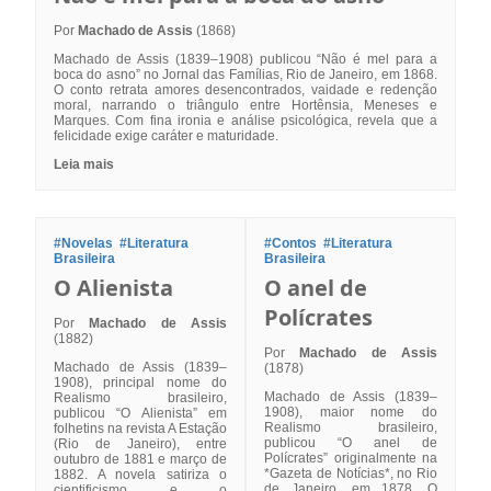
Por
Machado de Assis
(1868)
Machado de Assis (1839–1908) publicou “Não é mel para a
boca do asno” no Jornal das Famílias, Rio de Janeiro, em 1868.
O conto retrata amores desencontrados, vaidade e redenção
moral, narrando o triângulo entre Hortênsia, Meneses e
Marques. Com fina ironia e análise psicológica, revela que a
felicidade exige caráter e maturidade.
Leia mais
#Novelas
#Literatura
#Contos
#Literatura
Brasileira
Brasileira
O Alienista
O anel de
Polícrates
Por
Machado de Assis
(1882)
Por
Machado de Assis
Machado de Assis (1839–
(1878)
1908), principal nome do
Machado de Assis (1839–
Realismo brasileiro,
1908), maior nome do
publicou “O Alienista” em
Realismo brasileiro,
folhetins na revista A Estação
publicou “O anel de
(Rio de Janeiro), entre
Polícrates” originalmente na
outubro de 1881 e março de
*Gazeta de Notícias*, no Rio
1882. A novela satiriza o
de Janeiro, em 1878. O
cientificismo e o