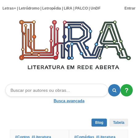
Letras+
|
Letródromo
|
Letropédia
|
LiRA
|
PALCO
|
UnDF
Entrar
?
Busca avançada
Blog
Tabela
#Contos
#Literatura
#Comédias
#Literatura