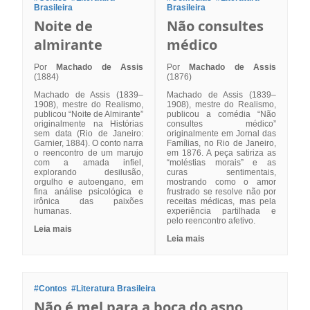
Brasileira
Brasileira
Noite de
Não consultes
almirante
médico
Por
Machado de Assis
Por
Machado de Assis
(1884)
(1876)
Machado de Assis (1839–
Machado de Assis (1839–
1908), mestre do Realismo,
1908), mestre do Realismo,
publicou “Noite de Almirante”
publicou a comédia “Não
originalmente na Histórias
consultes médico”
sem data (Rio de Janeiro:
originalmente em Jornal das
Garnier, 1884). O conto narra
Famílias, no Rio de Janeiro,
o reencontro de um marujo
em 1876. A peça satiriza as
com a amada infiel,
“moléstias morais” e as
explorando desilusão,
curas sentimentais,
orgulho e autoengano, em
mostrando como o amor
fina análise psicológica e
frustrado se resolve não por
irônica das paixões
receitas médicas, mas pela
humanas.
experiência partilhada e
pelo reencontro afetivo.
Leia mais
Leia mais
#Contos
#Literatura Brasileira
Não é mel para a boca do asno