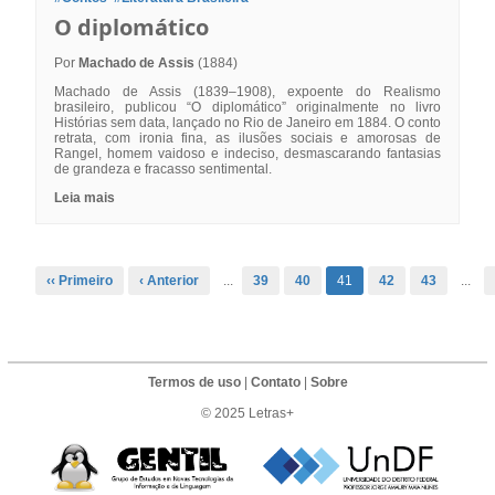
O diplomático
Por
Machado de Assis
(1884)
Machado de Assis (1839–1908), expoente do Realismo
brasileiro, publicou “O diplomático” originalmente no livro
Histórias sem data, lançado no Rio de Janeiro em 1884. O conto
retrata, com ironia fina, as ilusões sociais e amorosas de
Rangel, homem vaidoso e indeciso, desmascarando fantasias
de grandeza e fracasso sentimental.
Leia mais
‹‹ Primeiro
‹ Anterior
...
39
40
41
42
43
...
Termos de uso
|
Contato
|
Sobre
© 2025 Letras+