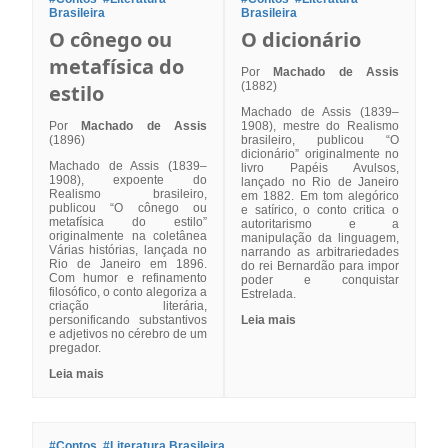
Brasileira
Brasileira
O cônego ou
O dicionário
metafísica do
Por
Machado de Assis
(1882)
estilo
Machado de Assis (1839–
Por
Machado de Assis
1908), mestre do Realismo
(1896)
brasileiro, publicou “O
dicionário” originalmente no
Machado de Assis (1839–
livro Papéis Avulsos,
1908), expoente do
lançado no Rio de Janeiro
Realismo brasileiro,
em 1882. Em tom alegórico
publicou “O cônego ou
e satírico, o conto critica o
metafísica do estilo”
autoritarismo e a
originalmente na coletânea
manipulação da linguagem,
Várias histórias, lançada no
narrando as arbitrariedades
Rio de Janeiro em 1896.
do rei Bernardão para impor
Com humor e refinamento
poder e conquistar
filosófico, o conto alegoriza a
Estrelada.
criação literária,
personificando substantivos
Leia mais
e adjetivos no cérebro de um
pregador.
Leia mais
#Contos
#Literatura Brasileira