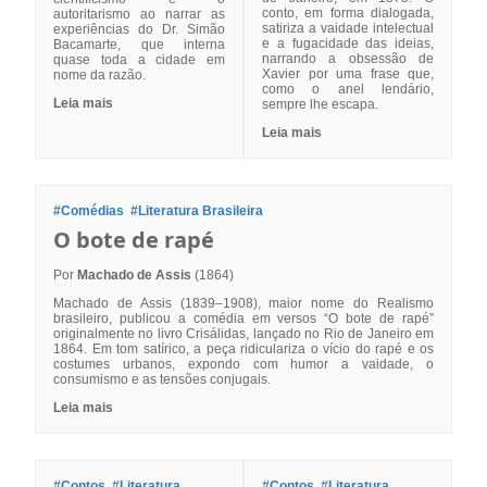
conto, em forma dialogada,
autoritarismo ao narrar as
satiriza a vaidade intelectual
experiências do Dr. Simão
e a fugacidade das ideias,
Bacamarte, que interna
narrando a obsessão de
quase toda a cidade em
Xavier por uma frase que,
nome da razão.
como o anel lendário,
Leia mais
sempre lhe escapa.
Leia mais
#Comédias
#Literatura Brasileira
O bote de rapé
Por
Machado de Assis
(1864)
Machado de Assis (1839–1908), maior nome do Realismo
brasileiro, publicou a comédia em versos “O bote de rapé”
originalmente no livro Crisálidas, lançado no Rio de Janeiro em
1864. Em tom satírico, a peça ridiculariza o vício do rapé e os
costumes urbanos, expondo com humor a vaidade, o
consumismo e as tensões conjugais.
Leia mais
#Contos
#Literatura
#Contos
#Literatura