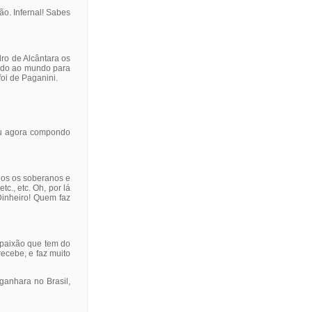
o. Infernal! Sabes
ro de Alcântara os
indo ao mundo para
foi de Paganini.
ou agora compondo
odos os soberanos e
c., etc. Oh, por lá
Dinheiro! Quem faz
mpaixão que tem do
ecebe, e faz muito
ganhara no Brasil,