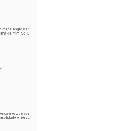
rovoada engrossar.
cima de mim. Só tu
vor.
mo-nos e estudemos
ginalidade e nessa