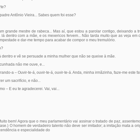
rte?
dre Antônio Vieira... Sabes quem foi esse?
grande mestre de rabeca... Mas aí, que estou a parolar contigo, deixando a t
 lá dentro com a mãe, e os mexericos fervem... Não tarda muito que as veja em 
empestade e dar-me tempo para acabar de compor o meu tremulório.
o?
dentro e vê se persuade a minha mulher que não se queixe à mãe.
cunhada não me ouve, e...
o-a – Ouvir-te-á, ouvir-te-á, ouvir-te-á. Anda, minha irmãzinha, faze-me este fa
r um sacrifício, e não...
– E eu te agradecerei. Vai, vai...
to bem! Agora que o meu parlamentário vai assinar o tratado de paz, assente
ase.) O homem de verdadeiro talento não deve ser imitador; a imitação mata a ori
scendência e especialidade do