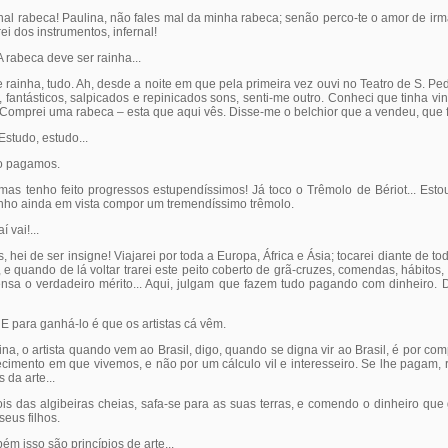
l rabeca! Paulina, não fales mal da minha rabeca; senão perco-te o amor de irmã
rei dos instrumentos, infernal!
 rabeca deve ser rainha...
ainha, tudo. Ah, desde a noite em que pela primeira vez ouvi no Teatro de S. Ped
 fantásticos, salpicados e repinicados sons, senti-me outro. Conheci que tinha v
. Comprei uma rabeca – esta que aqui vês. Disse-me o belchior que a vendeu, que 
 Estudo, estudo...
o pagamos.
s tenho feito progressos estupendíssimos! Já toco o Trêmolo de Bériot... Est
enho ainda em vista compor um tremendíssimo trêmolo.
 vai!...
ei de ser insigne! Viajarei por toda a Europa, África e Ásia; tocarei diante de t
 e quando de lá voltar trarei este peito coberto de grã-cruzes, comendas, hábitos, et
sa o verdadeiro mérito... Aqui, julgam que fazem tudo pagando com dinheiro. 
E para ganhá-lo é que os artistas cá vêm.
, o artista quando vem ao Brasil, digo, quando se digna vir ao Brasil, é por co
cimento em que vivemos, e não por um cálculo vil e interesseiro. Se lhe pagam, r
 da arte...
s das algibeiras cheias, safa-se para as suas terras, e comendo o dinheiro que 
seus filhos.
isso são princípios de arte...