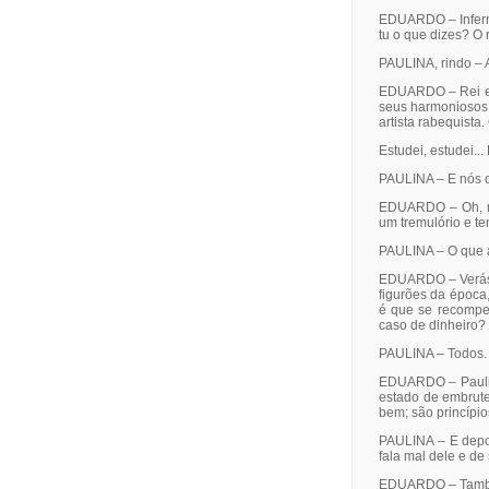
EDUARDO – Inferna
tu o que dizes? O 
PAULINA, rindo – A
EDUARDO – Rei e r
seus harmoniosos,
artista rabequista
Estudei, estudei...
PAULINA – E nós 
EDUARDO – Oh, ma
um tremulório e t
PAULINA – O que aí
EDUARDO – Verás, h
figurões da época,
é que se recompen
caso de dinheiro?
PAULINA – Todos. 
EDUARDO – Paulina
estado de embrute
bem; são princípios
PAULINA – E depoi
fala mal dele e de 
EDUARDO – Também 