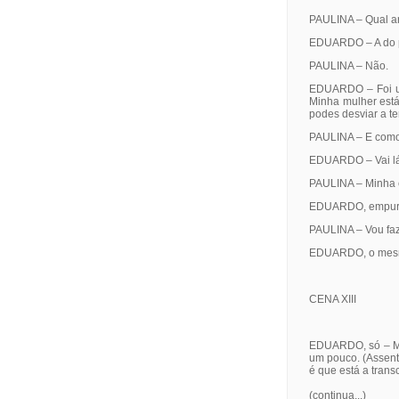
PAULINA – Qual a
EDUARDO – A do pa
PAULINA – Não.
EDUARDO – Foi um 
Minha mulher está
podes desviar a t
PAULINA – E com
EDUARDO – Vai lá 
PAULINA – Minha 
EDUARDO, empurrand
PAULINA – Vou faze
EDUARDO, o mesmo 
CENA XIII
EDUARDO, só – Mui
um pouco. (Assent
é que está a tran
(continua...)