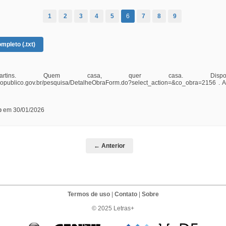
1
2
3
4
5
6
7
8
9
mpleto (.txt)
artins. Quem casa, quer casa. Dispon
iopublico.gov.br/pesquisa/DetalheObraForm.do?select_action=&co_obra=2156 . 
b
em 30/01/2026
← Anterior
Termos de uso
|
Contato
|
Sobre
© 2025 Letras+