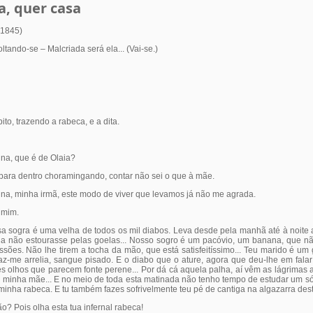
, quer casa
(1845)
ltando-se – Malcriada será ela... (Vai-se.)
o, trazendo a rabeca, e a dita.
a, que é de Olaia?
para dentro choramingando, contar não sei o que à mãe.
a, minha irmã, este modo de viver que levamos já não me agrada.
 mim.
ogra é uma velha de todos os mil diabos. Leva desde pela manhã até à noite a 
da não estourasse pelas goelas... Nosso sogro é um pacóvio, um banana, que n
ões. Não lhe tirem a tocha da mão, que está satisfeitíssimo... Teu marido é um ga..
az-me arrelia, sangue pisado. E o diabo que o ature, agora que deu-lhe em falar
s olhos que parecem fonte perene... Por dá cá aquela palha, aí vêm as lágrimas 
à minha mãe... E no meio de toda esta matinada não tenho tempo de estudar um só
minha rabeca. E tu também fazes sofrivelmente teu pé de cantiga na algazarra des
o? Pois olha esta tua infernal rabeca!