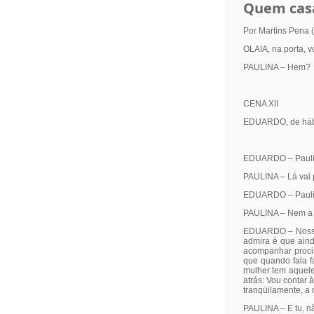
Quem casa
Por Martins Pena 
OLAIA, na porta, vo
PAULINA – Hem?
CENA XII
EDUARDO, de hábit
EDUARDO – Paulin
PAULINA – Lá vai 
EDUARDO – Paulin
PAULINA – Nem a
EDUARDO – Nossa s
admira é que ain
acompanhar prociss
que quando fala f
mulher tem aquele
atrás: Vou contar 
tranqüilamente, a 
PAULINA – E tu, nã