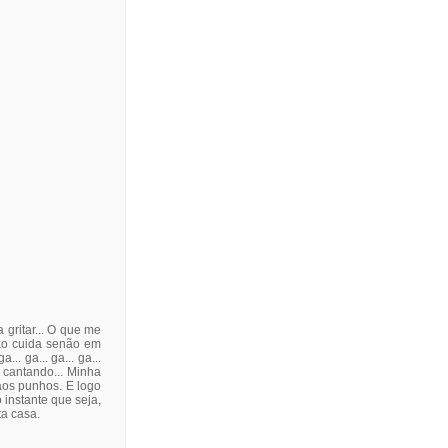
gritar... O que me
ão cuida senão em
. ga... ga... ga...
 cantando... Minha
aos punhos. E logo
 instante que seja,
ta casa.