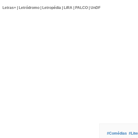
Letras+
|
Letródromo
|
Letropédia
|
LiRA
|
PALCO
|
UnDF
#Comédias
#Lite