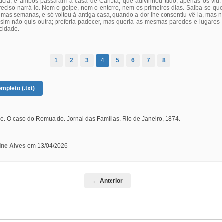
otícia; e ambos passaram à casa de Carlota, que adivinhou tudo, apenas os viu.
reciso narrá-lo. Nem o golpe, nem o enterro, nem os primeiros dias. Saiba-se que
umas semanas, e só voltou à antiga casa, quando a dor lhe consentiu vê-la, mas 
ssim não quis outra; preferia padecer, mas queria as mesmas paredes e lugares 
icidade.
1
2
3
4
5
6
7
8
mpleto (.txt)
. O caso do Romualdo. Jornal das Famílias. Rio de Janeiro, 1874.
ine Alves
em 13/04/2026
← Anterior