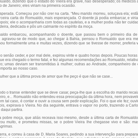
ualdo, dizendo que o estado do Vieira era grave, não desesperado; os médico
o de Janeiro; eles viriam na primeira ocasião.
esperada. Começou por não crer na carta. “Meu marido morreu, soluçava ela; es
erceira carta do Romualdo, mais esperançada. O doente já podia embarcar, e viri
depois; ele o acompanharia com todas as cautelas, e a mulher podia não ter cuida
deira, dedicada e pôs um calmante no espírito da moça.
ualdo embarcou, acompanhando o doente, que passou bem o primeiro dia de
do agravou-se de modo que, ao chegar à Bahia, pensou o Romualdo que era me
sou formalmente uma e muitas vezes, dizendo que se tivesse de morrer, preferia v
 senão ceder, e por mal dele, expirou vinte e quatro horas depois. Poucas horas 
ue era chegado o termo fatal, e fez algumas recomendações ao Romualdo, relati
oro; umas deviam ser transmitidas à mulher; outras ao Andrade, companheiro de es
importa ao nosso caso.
lher que a última prova de amor que lhe peço é que não se case...
todo o transe entender que se deve casar, peça-lhe que a escolha do marido reca
ro, e... Romualdo não entendeu essa preocupação da última hora, nem provavelm
m tal caso, é contar e ouvir a cousa sem pedir explicação. Foi o que ele fez; ouvi
s, expirava o Vieira. No dia seguinte, entrava o vapor no porto, trazendo a Car
daqui partira.
a pobre moça, que aliás receava isso mesmo, desde a última carta de Romualdo
zou muito, e prometeu missas, se o pobre Vieira lhe chegasse vivo e são: m
ágrimas.
rra, e correu à casa de D. Maria Soares, pedindo a sua intervenção para prepara