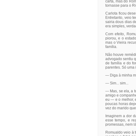
carta, mas do Rom
tornasse para o Ri
Carlota ficou des
Entretanto, veio t
sairia dous dias 
era simples, verda
Com efeito, Rom
piorou, e o esta
mas o Vieira recu
família.
Não houve remédio
advogado sentiu q
de família e do f
parentes. Só uma 
— Diga à minha mu
— Sim... sim...
— Mas, se ela, a 
amigo e companhei
eu — e o melhor, e
poucas horas depoi
vez do marido que 
Imaginem a dor d
esse tempo, e re
promessas, nem l
Romualdo veio à te