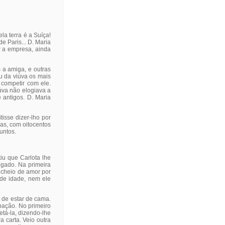
a terra é a Suíça!
e Paris... D. Maria
r a empresa, ainda
m a amiga, e outras
u da viúva os mais
 competir com ele.
iúva não elogiava a
 antigos. D. Maria
tisse dizer-lho por
as, com oitocentos
untos.
iu que Carlota lhe
vogado. Na primeira
 cheio de amor por
 de idade, nem ele
 de estar de cama.
rbação. No primeiro
etá-la, dizendo-lhe
a carta. Veio outra