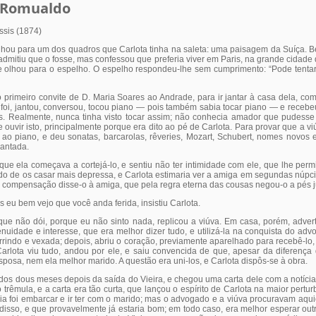
 Romualdo
sis (1874)
lhou para um dos quadros que Carlota tinha na saleta: uma paisagem da Suíça. Bel
 admitiu que o fosse, mas confessou que preferia viver em Paris, na grande cidade d
e olhou para o espelho. O espelho respondeu-lhe sem cumprimento: “Pode tenta
 primeiro convite de D. Maria Soares ao Andrade, para ir jantar à casa dela, co
foi, jantou, conversou, tocou piano — pois também sabia tocar piano — e recebe
. Realmente, nunca tinha visto tocar assim; não conhecia amador que pudesse
ouvir isto, principalmente porque era dito ao pé de Carlota. Para provar que a v
u ao piano, e deu sonatas, barcarolas, rêveries, Mozart, Schubert, nomes novos e
antada.
ue ela começava a cortejá-lo, e sentiu não ter intimidade com ele, que lhe permi
do de os casar mais depressa, e Carlota estimaria ver a amiga em segundas núpci
m compensação disse-o à amiga, que pela regra eterna das cousas negou-o a pés j
eu bem vejo que você anda ferida, insistiu Carlota.
que não dói, porque eu não sinto nada, replicou a viúva. Em casa, porém, advert
enuidade e interesse, que era melhor dizer tudo, e utilizá-la na conquista do ad
rrindo e vexada; depois, abriu o coração, previamente aparelhado para recebê-lo,
Carlota viu tudo, andou por ele, e saiu convencida de que, apesar da diferença
sposa, nem ela melhor marido. A questão era uni-los, e Carlota dispôs-se à obra.
os dous meses depois da saída do Vieira, e chegou uma carta dele com a notícia
o trêmula, e a carta era tão curta, que lançou o espírito de Carlota na maior pertu
éia foi embarcar e ir ter com o marido; mas o advogado e a viúva procuravam aqui
isso, e que provavelmente já estaria bom; em todo caso, era melhor esperar outr