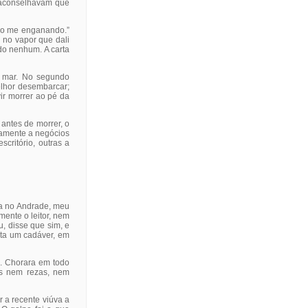
s aconselhavam que
tão me enganando.”
a no vapor que dali
do nenhum. A carta
 mar. No segundo
lhor desembarcar;
ir morrer ao pé da
antes de morrer, o
vamente a negócios
critório, outras a
ia no Andrade, meu
ente o leitor, nem
u, disse que sim, e
lota um cadáver, em
. Chorara em todo
as nem rezas, nem
r a recente viúva a