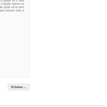
 O golpe foi o que
 Carlota retirou-se
não pôde vê-la sem
que tinham visto o
Próximo →