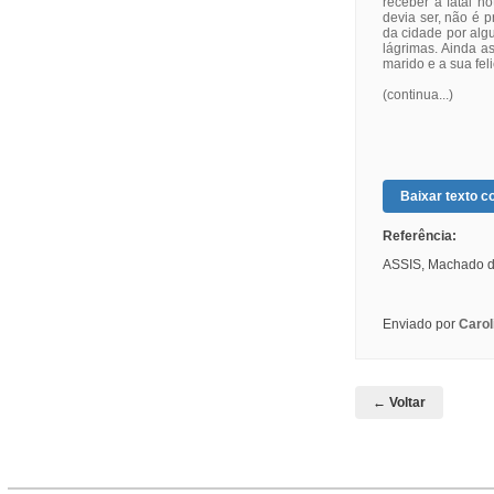
receber a fatal n
devia ser, não é p
da cidade por alg
lágrimas. Ainda a
marido e a sua fel
(continua...)
Baixar texto co
Referência:
ASSIS, Machado de
Enviado por
Carol
← Voltar