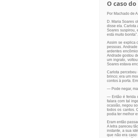
O caso do
Por Machado de As
D. Maria Soares o
disse ela. Carlota
Soares suspirou, 
está muito bonita”.
Assim se explica o
pessoas. Andrade 
ardentes encômios
Andrade gostou de 
um ingrato, volto
Soares estava enc
Carlota percebeu q
brinco; era um mo
contos à porta. E
— Pode negar, mas 
— Então é ferida 
falara com tal ing
ocasião, negou so
todos os cantos. 
podia ter melhor e
Eram então passad
A letra pareceu tã
instante, a sua id
que não era caso d