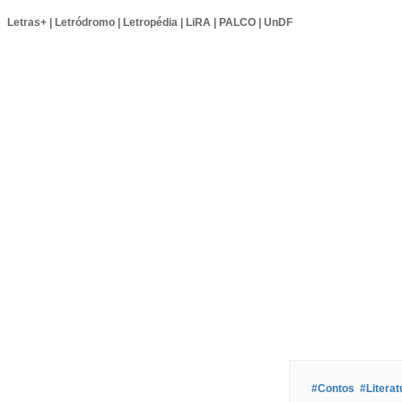
Letras+
|
Letródromo
|
Letropédia
|
LiRA
|
PALCO
|
UnDF
#Contos
#Literat