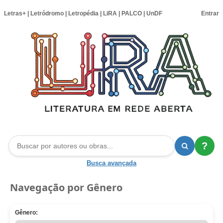
Letras+
|
Letródromo
|
Letropédia
|
LiRA
|
PALCO
|
UnDF
Entrar
?
Busca avançada
Navegação por Gênero
Gênero: