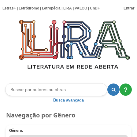
Letras+
|
Letródromo
|
Letropédia
|
LiRA
|
PALCO
|
UnDF
Entrar
?
Busca avançada
Navegação por Gênero
Gênero: