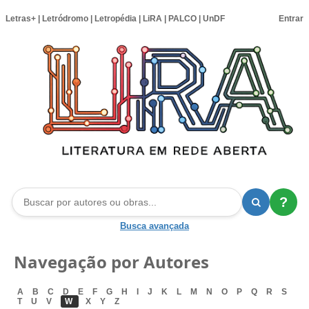
Letras+
|
Letródromo
|
Letropédia
|
LiRA
|
PALCO
|
UnDF
Entrar
?
Busca avançada
Navegação por Autores
A
B
C
D
E
F
G
H
I
J
K
L
M
N
O
P
Q
R
S
T
U
V
W
X
Y
Z