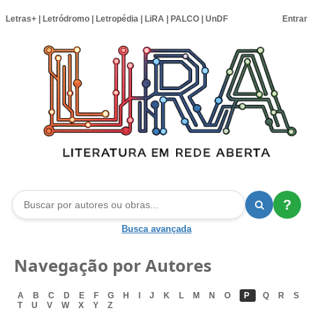
Letras+
|
Letródromo
|
Letropédia
|
LiRA
|
PALCO
|
UnDF
Entrar
?
Busca avançada
Navegação por Autores
A
B
C
D
E
F
G
H
I
J
K
L
M
N
O
P
Q
R
S
T
U
V
W
X
Y
Z