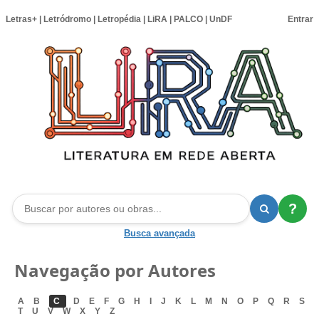
Letras+
|
Letródromo
|
Letropédia
|
LiRA
|
PALCO
|
UnDF
Entrar
?
Busca avançada
Navegação por Autores
A
B
C
D
E
F
G
H
I
J
K
L
M
N
O
P
Q
R
S
T
U
V
W
X
Y
Z