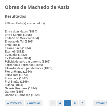
Obras de Machado de Assis
Resultados
280 resultado(s) encontrado(s).
Entre duas datas (1884)
Entre Santos (1896)
Epitáfio do México (1864)
Ernesto de Tal (1869)
Erro (1864)
Esaú e Jacó (1904)
Eterno! (1882)
Evolução (1882)
Ex Cathedra (1884)
Felicidade pelo casamento (1866)
Fernando e Fernanda (1866)
Filosofia de um par de botas (1878)
Flor anônima (1994)
Folha rota (1873)
Francisca (1867)
Frei Simão (1869)
Fulano (1884)
Galeria Póstuma (1884)
Garnier (1893)
Goivos e Camélias (1869)
‹‹ Primeiro
‹ Anterior
...
3
4
5
6
7
...
Próximo