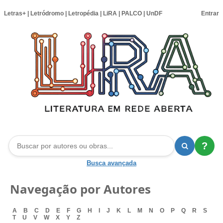
Letras+
|
Letródromo
|
Letropédia
|
LiRA
|
PALCO
|
UnDF
Entrar
?
Busca avançada
Navegação por Autores
A
B
C
D
E
F
G
H
I
J
K
L
M
N
O
P
Q
R
S
T
U
V
W
X
Y
Z