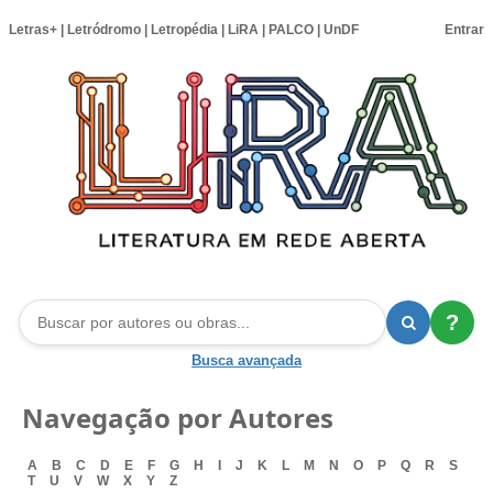
Letras+
|
Letródromo
|
Letropédia
|
LiRA
|
PALCO
|
UnDF
Entrar
?
Busca avançada
Navegação por Autores
A
B
C
D
E
F
G
H
I
J
K
L
M
N
O
P
Q
R
S
T
U
V
W
X
Y
Z