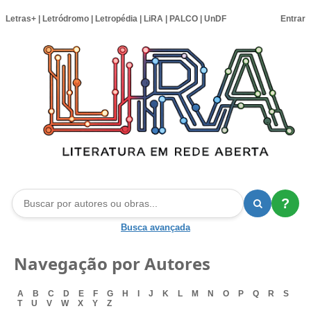
Letras+
|
Letródromo
|
Letropédia
|
LiRA
|
PALCO
|
UnDF
Entrar
?
Busca avançada
Navegação por Autores
A
B
C
D
E
F
G
H
I
J
K
L
M
N
O
P
Q
R
S
T
U
V
W
X
Y
Z