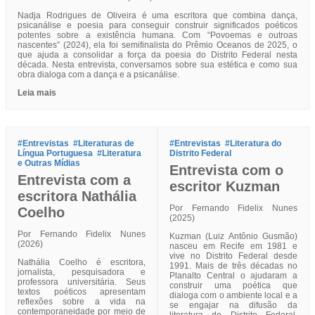
Nadja Rodrigues de Oliveira é uma escritora que combina dança,
psicanálise e poesia para conseguir construir significados poéticos
potentes sobre a existência humana. Com “Povoemas e outroas
nascentes” (2024), ela foi semifinalista do Prêmio Oceanos de 2025, o
que ajuda a consolidar a força da poesia do Distrito Federal nesta
década. Nesta entrevista, conversamos sobre sua estética e como sua
obra dialoga com a dança e a psicanálise.
Leia mais
#Entrevistas
#Literaturas de
#Entrevistas
#Literatura do
Língua Portuguesa
#Literatura
Distrito Federal
e Outras Mídias
Entrevista com o
Entrevista com a
escritor Kuzman
escritora Nathália
Por Fernando Fidelix Nunes
Coelho
(2025)
Por Fernando Fidelix Nunes
Kuzman (Luiz Antônio Gusmão)
(2026)
nasceu em Recife em 1981 e
vive no Distrito Federal desde
Nathália Coelho é escritora,
1991. Mais de três décadas no
jornalista, pesquisadora e
Planalto Central o ajudaram a
professora universitária. Seus
construir uma poética que
textos poéticos apresentam
dialoga com o ambiente local e a
reflexões sobre a vida na
se engajar na difusão da
contemporaneidade por meio de
literatura do Distrito Federal.