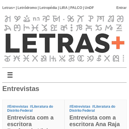
Letras+
|
Letródromo
|
Letropédia
|
LiRA
|
PALCO
|
UnDF
Entrar
☰
Entrevistas
#Entrevistas
#Literatura do
#Entrevistas
#Literatura do
Distrito Federal
Distrito Federal
Entrevista com a
Entrevista com a
escritora
escritora Ana Raja