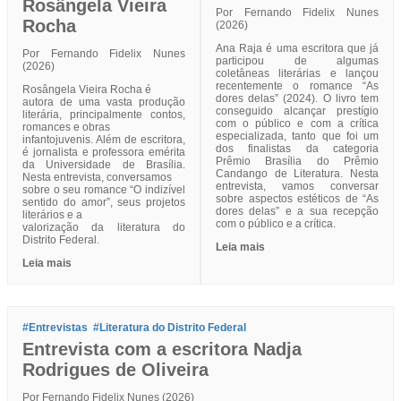
Rosângela Vieira
Por Fernando Fidelix Nunes
Rocha
(2026)
Ana Raja é uma escritora que já
Por Fernando Fidelix Nunes
participou de algumas
(2026)
coletâneas literárias e lançou
recentemente o romance “As
Rosângela Vieira Rocha é
dores delas” (2024). O livro tem
autora de uma vasta produção
conseguido alcançar prestígio
literária, principalmente contos,
com o público e com a crítica
romances e obras
especializada, tanto que foi um
infantojuvenis. Além de escritora,
dos finalistas da categoria
é jornalista e professora emérita
Prêmio Brasília do Prêmio
da Universidade de Brasília.
Candango de Literatura. Nesta
Nesta entrevista, conversamos
entrevista, vamos conversar
sobre o seu romance “O indizível
sobre aspectos estéticos de “As
sentido do amor”, seus projetos
dores delas” e a sua recepção
literários e a
com o público e a crítica.
valorização da literatura do
Distrito Federal.
Leia mais
Leia mais
#Entrevistas
#Literatura do Distrito Federal
Entrevista com a escritora Nadja
Rodrigues de Oliveira
Por Fernando Fidelix Nunes (2026)