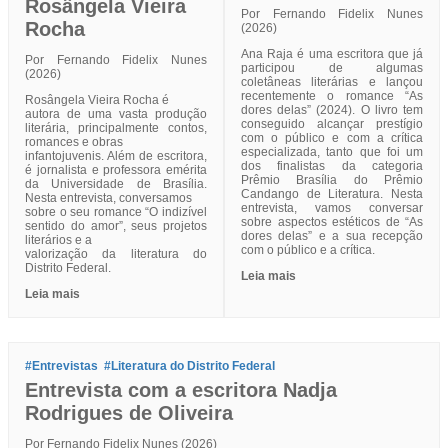
Rosângela Vieira
Por Fernando Fidelix Nunes
Rocha
(2026)
Ana Raja é uma escritora que já
Por Fernando Fidelix Nunes
participou de algumas
(2026)
coletâneas literárias e lançou
recentemente o romance “As
Rosângela Vieira Rocha é
dores delas” (2024). O livro tem
autora de uma vasta produção
conseguido alcançar prestígio
literária, principalmente contos,
com o público e com a crítica
romances e obras
especializada, tanto que foi um
infantojuvenis. Além de escritora,
dos finalistas da categoria
é jornalista e professora emérita
Prêmio Brasília do Prêmio
da Universidade de Brasília.
Candango de Literatura. Nesta
Nesta entrevista, conversamos
entrevista, vamos conversar
sobre o seu romance “O indizível
sobre aspectos estéticos de “As
sentido do amor”, seus projetos
dores delas” e a sua recepção
literários e a
com o público e a crítica.
valorização da literatura do
Distrito Federal.
Leia mais
Leia mais
#Entrevistas
#Literatura do Distrito Federal
Entrevista com a escritora Nadja
Rodrigues de Oliveira
Por Fernando Fidelix Nunes (2026)