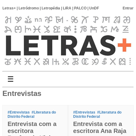
Letras+
|
Letródromo
|
Letropédia
|
LiRA
|
PALCO
|
UnDF
Entrar
☰
Entrevistas
#Entrevistas
#Literatura do
#Entrevistas
#Literatura do
Distrito Federal
Distrito Federal
Entrevista com a
Entrevista com a
escritora
escritora Ana Raja