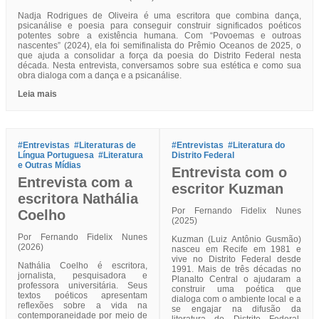
Nadja Rodrigues de Oliveira é uma escritora que combina dança,
psicanálise e poesia para conseguir construir significados poéticos
potentes sobre a existência humana. Com “Povoemas e outroas
nascentes” (2024), ela foi semifinalista do Prêmio Oceanos de 2025, o
que ajuda a consolidar a força da poesia do Distrito Federal nesta
década. Nesta entrevista, conversamos sobre sua estética e como sua
obra dialoga com a dança e a psicanálise.
Leia mais
#Entrevistas
#Literaturas de
#Entrevistas
#Literatura do
Língua Portuguesa
#Literatura
Distrito Federal
e Outras Mídias
Entrevista com o
Entrevista com a
escritor Kuzman
escritora Nathália
Por Fernando Fidelix Nunes
Coelho
(2025)
Por Fernando Fidelix Nunes
Kuzman (Luiz Antônio Gusmão)
(2026)
nasceu em Recife em 1981 e
vive no Distrito Federal desde
Nathália Coelho é escritora,
1991. Mais de três décadas no
jornalista, pesquisadora e
Planalto Central o ajudaram a
professora universitária. Seus
construir uma poética que
textos poéticos apresentam
dialoga com o ambiente local e a
reflexões sobre a vida na
se engajar na difusão da
contemporaneidade por meio de
literatura do Distrito Federal.