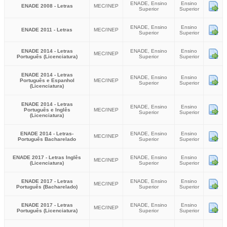
ENADE, Ensino
Ensino
ENADE 2008 - Letras
MEC/INEP
Superior
Superior
ENADE, Ensino
Ensino
ENADE 2011 - Letras
MEC/INEP
Superior
Superior
ENADE 2014 - Letras
ENADE, Ensino
Ensino
MEC/INEP
Português (Licenciatura)
Superior
Superior
ENADE 2014 - Letras
ENADE, Ensino
Ensino
Português e Espanhol
MEC/INEP
Superior
Superior
(Licenciatura)
ENADE 2014 - Letras
ENADE, Ensino
Ensino
Português e Inglês
MEC/INEP
Superior
Superior
(Licenciatura)
ENADE 2014 - Letras-
ENADE, Ensino
Ensino
MEC/INEP
Português Bacharelado
Superior
Superior
ENADE 2017 - Letras Inglês
ENADE, Ensino
Ensino
MEC/INEP
(Licenciatura)
Superior
Superior
ENADE 2017 - Letras
ENADE, Ensino
Ensino
MEC/INEP
Português (Bacharelado)
Superior
Superior
ENADE 2017 - Letras
ENADE, Ensino
Ensino
MEC/INEP
Português (Licenciatura)
Superior
Superior