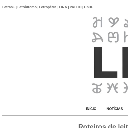
Letras+
|
Letródromo
|
Letropédia
|
LiRA
|
PALCO
|
UnDF
INÍCIO
NOTÍCIAS
Roteiros de lei