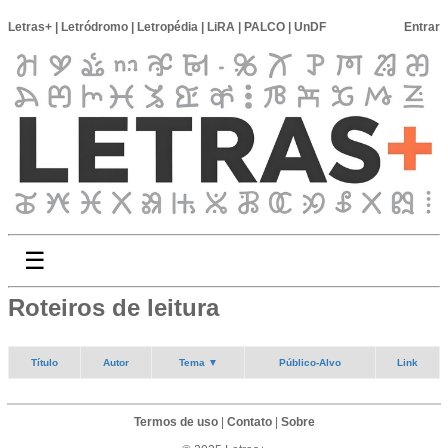
Letras+
|
Letródromo
|
Letropédia
|
LiRA
|
PALCO
|
UnDF
Entrar
☰
Roteiros de leitura
Título
Autor
Tema ▼
Público-Alvo
Link
Termos de uso
|
Contato
|
Sobre