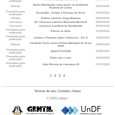
publicação
Daniel Munduruku toma posse na Academia
Notícias
25/03/2026
Paulista de Letras
Chamadas para
Escuridão - Contos e Poemas de Terror
03/05/2026
publicação
Prêmios
Prêmio Literário Jorge Barbosa
03/05/2026
Concursos
22° Concurso Literário Mansueto Bernardi
26/05/2026
Concursos
Concurso Lusófono de Nanoficção
26/05/2026
Chamadas para
Poesia na Alma
27/05/2026
publicação
Chamadas para
Contos e Poemas sobre o Universo - Vol. II
15/06/2026
publicação
Cristóvão Tezza vence Prêmio Machado de Assis
Notícias
19/06/2026
2026
Chamadas para
Quarto Fechado
23/06/2026
publicação
Chamadas para
Entre cair e voar
24/06/2026
publicação
Chamadas para
Julia Revista de Literatura #9
07/07/2026
publicação
1
2
3
4
Termos de uso
|
Contato
|
Sobre
© 2025 Letras+