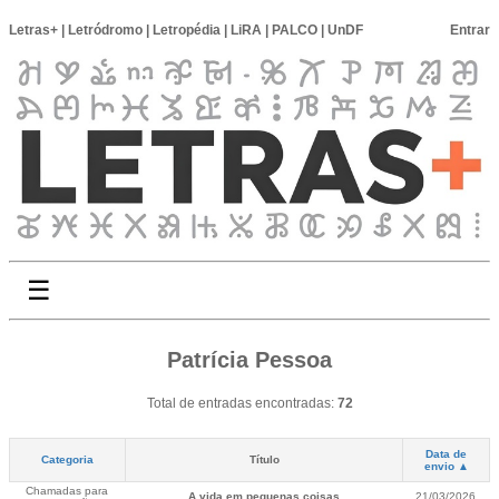
Letras+
|
Letródromo
|
Letropédia
|
LiRA
|
PALCO
|
UnDF
Entrar
☰
Patrícia Pessoa
Total de entradas encontradas:
72
Data de
Categoria
Título
envio ▲
Chamadas para
A vida em pequenas coisas
21/03/2026