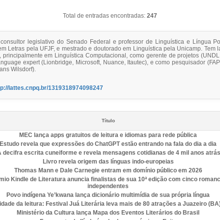
Total de entradas encontradas:
247
consultor legislativo do Senado Federal e professor de Linguística e Língua 
m Letras pela UFJF, e mestrado e doutorado em Linguística pela Unicamp. Tem l
a, principalmente em Linguística Computacional, como gerente de projetos (UNDL
anguage expert (Lionbridge, Microsoft, Nuance, Itautec), e como pesquisador (F
ns Wilsdorf).
tp://lattes.cnpq.br/1319318974098247
Título
MEC lança apps gratuitos de leitura e idiomas para rede pública
Estudo revela que expressões do ChatGPT estão entrando na fala do dia a dia
A decifra escrita cuneiforme e revela mensagens cotidianas de 4 mil anos atrá
Livro revela origem das línguas indo-europeias
Thomas Mann e Dale Carnegie entram em domínio público em 2026
mio Kindle de Literatura anuncia finalistas de sua 10ª edição com cinco roman
independentes
Povo indígena Ye’kwana lança dicionário multimídia de sua própria língua
idade da leitura: Festival Juá Literária leva mais de 80 atrações a Juazeiro (BA
Ministério da Cultura lança Mapa dos Eventos Literários do Brasil