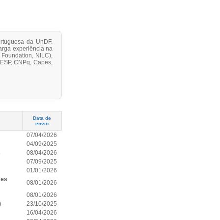
Portuguesa da UnDF.
arga experiência na
 Foundation, NILC),
APESP, CNPq, Capes,
Data de
envio
07/04/2026
04/09/2025
s
08/04/2026
07/09/2025
01/01/2026
ces
08/01/2026
08/01/2026
)
23/10/2025
16/04/2026