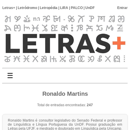
Letras+
|
Letródromo
|
Letropédia
|
LiRA
|
PALCO
|
UnDF
Entrar
☰
Ronaldo Martins
Total de entradas encontradas:
247
Ronaldo Martins é consultor legislativo do Senado Federal e professor
de Linguística e Língua Portuguesa da UnDF. Possui graduação em
Letras pela UFJF, e mestrado e doutorado em Linguística pela Unicamp.