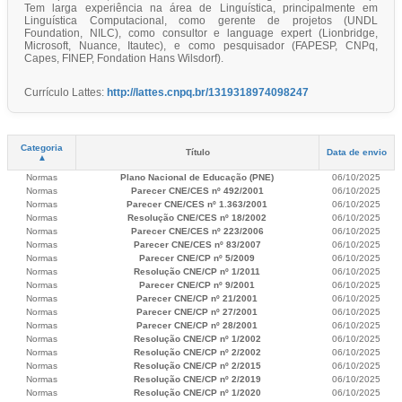
Tem larga experiência na área de Linguística, principalmente em
Linguística Computacional, como gerente de projetos (UNDL
Foundation, NILC), como consultor e language expert (Lionbridge,
Microsoft, Nuance, Itautec), e como pesquisador (FAPESP, CNPq,
Capes, FINEP, Fondation Hans Wilsdorf).
Currículo Lattes:
http://lattes.cnpq.br/1319318974098247
Categoria
Título
Data de envio
▲
Normas
Plano Nacional de Educação (PNE)
06/10/2025
Normas
Parecer CNE/CES nº 492/2001
06/10/2025
Normas
Parecer CNE/CES nº 1.363/2001
06/10/2025
Normas
Resolução CNE/CES nº 18/2002
06/10/2025
Normas
Parecer CNE/CES nº 223/2006
06/10/2025
Normas
Parecer CNE/CES nº 83/2007
06/10/2025
Normas
Parecer CNE/CP nº 5/2009
06/10/2025
Normas
Resolução CNE/CP nº 1/2011
06/10/2025
Normas
Parecer CNE/CP nº 9/2001
06/10/2025
Normas
Parecer CNE/CP nº 21/2001
06/10/2025
Normas
Parecer CNE/CP nº 27/2001
06/10/2025
Normas
Parecer CNE/CP nº 28/2001
06/10/2025
Normas
Resolução CNE/CP nº 1/2002
06/10/2025
Normas
Resolução CNE/CP nº 2/2002
06/10/2025
Normas
Resolução CNE/CP nº 2/2015
06/10/2025
Normas
Resolução CNE/CP nº 2/2019
06/10/2025
Normas
Resolução CNE/CP nº 1/2020
06/10/2025